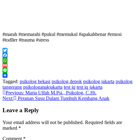
#marah #memarahi #pukul #memukul #apakahbenar #emosi
#todller #trauma #stress
Twitter
Facebook
WhatsApp
Gmail
Line
Tagged:
psikolog bekasi
psikolog depok
psikolog jakarta
psikolog
tangerang
psikologanakjakarta
test iq
test iq jakarta
Post
Previous:
Maria Ulfah M.Psi., Psikolog, C.Ht.
Next:
Peranan Susu Dalam Tumbuh Kembang Anak
navigation
Leave a Reply
Your email address will not be published.
Required fields are
marked
*
Comment
*