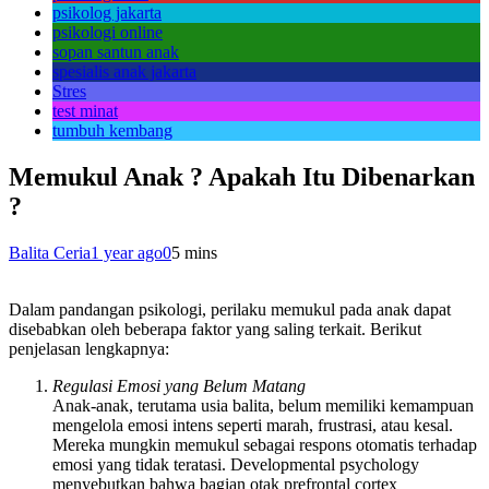
psikolog jakarta
psikologi online
sopan santun anak
spesialis anak jakarta
Stres
test minat
tumbuh kembang
Memukul Anak ? Apakah Itu Dibenarkan
?
Balita Ceria
1 year ago
0
5 mins
Dalam pandangan psikologi, perilaku memukul pada anak dapat
disebabkan oleh beberapa faktor yang saling terkait. Berikut
penjelasan lengkapnya:
Regulasi Emosi yang Belum Matang
Anak-anak, terutama usia balita, belum memiliki kemampuan
mengelola emosi intens seperti marah, frustrasi, atau kesal.
Mereka mungkin memukul sebagai respons otomatis terhadap
emosi yang tidak teratasi. Developmental psychology
menyebutkan bahwa bagian otak prefrontal cortex