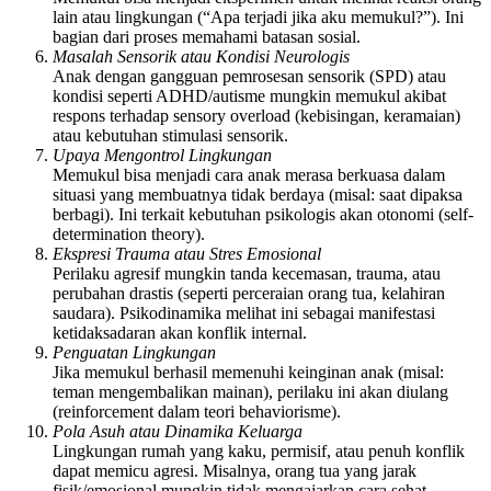
lain atau lingkungan (“Apa terjadi jika aku memukul?”). Ini
bagian dari proses memahami batasan sosial.
Masalah Sensorik atau Kondisi Neurologis
Anak dengan gangguan pemrosesan sensorik (SPD) atau
kondisi seperti ADHD/autisme mungkin memukul akibat
respons terhadap sensory overload (kebisingan, keramaian)
atau kebutuhan stimulasi sensorik.
Upaya Mengontrol Lingkungan
Memukul bisa menjadi cara anak merasa berkuasa dalam
situasi yang membuatnya tidak berdaya (misal: saat dipaksa
berbagi). Ini terkait kebutuhan psikologis akan otonomi (self-
determination theory).
Ekspresi Trauma atau Stres Emosional
Perilaku agresif mungkin tanda kecemasan, trauma, atau
perubahan drastis (seperti perceraian orang tua, kelahiran
saudara). Psikodinamika melihat ini sebagai manifestasi
ketidaksadaran akan konflik internal.
Penguatan Lingkungan
Jika memukul berhasil memenuhi keinginan anak (misal:
teman mengembalikan mainan), perilaku ini akan diulang
(reinforcement dalam teori behaviorisme).
Pola Asuh atau Dinamika Keluarga
Lingkungan rumah yang kaku, permisif, atau penuh konflik
dapat memicu agresi. Misalnya, orang tua yang jarak
fisik/emosional mungkin tidak mengajarkan cara sehat