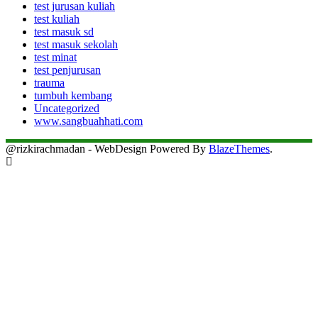
test jurusan kuliah
test kuliah
test masuk sd
test masuk sekolah
test minat
test penjurusan
trauma
tumbuh kembang
Uncategorized
www.sangbuahhati.com
@rizkirachmadan - WebDesign Powered By
BlazeThemes
.