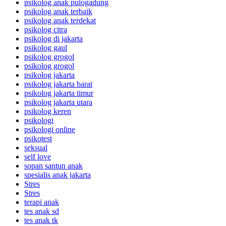
psikolog anak pulogadung
psikolog anak terbaik
psikolog anak terdekat
psikolog citra
psikolog di jakarta
psikolog gaul
psikolog grogol
psikolog grogol
psikolog jakarta
psikolog jakarta barat
psikolog jakarta timur
psikolog jakarta utara
psikolog keren
psikologi
psikologi online
psikotest
seksual
self love
sopan santun anak
spesialis anak jakarta
Stres
Stres
terapi anak
tes anak sd
tes anak tk