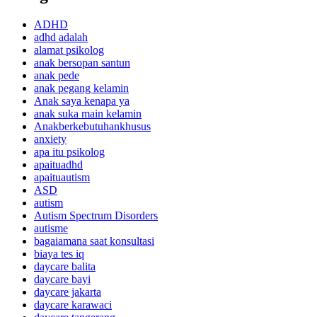
ADHD
adhd adalah
alamat psikolog
anak bersopan santun
anak pede
anak pegang kelamin
Anak saya kenapa ya
anak suka main kelamin
Anakberkebutuhankhusus
anxiety
apa itu psikolog
apaituadhd
apaituautism
ASD
autism
Autism Spectrum Disorders
autisme
bagaiamana saat konsultasi
biaya tes iq
daycare balita
daycare bayi
daycare jakarta
daycare karawaci