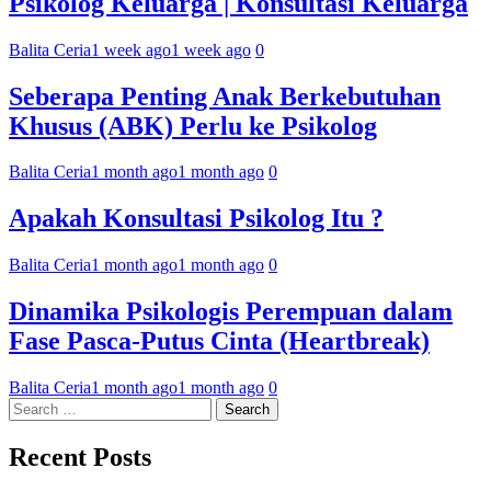
Psikolog Keluarga | Konsultasi Keluarga
Balita Ceria
1 week ago
1 week ago
0
Seberapa Penting Anak Berkebutuhan
Khusus (ABK) Perlu ke Psikolog
Balita Ceria
1 month ago
1 month ago
0
Apakah Konsultasi Psikolog Itu ?
Balita Ceria
1 month ago
1 month ago
0
Dinamika Psikologis Perempuan dalam
Fase Pasca-Putus Cinta (Heartbreak)
Balita Ceria
1 month ago
1 month ago
0
Search
for:
Recent Posts