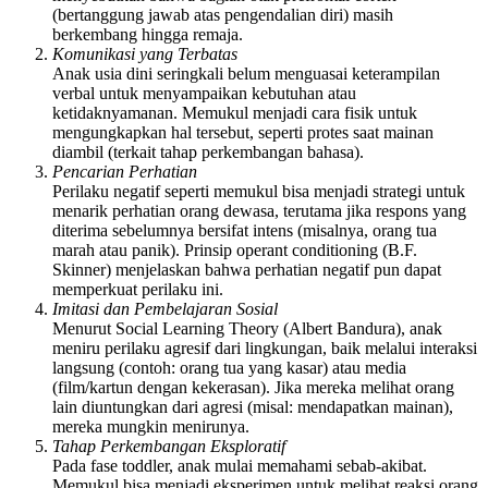
(bertanggung jawab atas pengendalian diri) masih
berkembang hingga remaja.
Komunikasi yang Terbatas
Anak usia dini seringkali belum menguasai keterampilan
verbal untuk menyampaikan kebutuhan atau
ketidaknyamanan. Memukul menjadi cara fisik untuk
mengungkapkan hal tersebut, seperti protes saat mainan
diambil (terkait tahap perkembangan bahasa).
Pencarian Perhatian
Perilaku negatif seperti memukul bisa menjadi strategi untuk
menarik perhatian orang dewasa, terutama jika respons yang
diterima sebelumnya bersifat intens (misalnya, orang tua
marah atau panik). Prinsip operant conditioning (B.F.
Skinner) menjelaskan bahwa perhatian negatif pun dapat
memperkuat perilaku ini.
Imitasi dan Pembelajaran Sosial
Menurut Social Learning Theory (Albert Bandura), anak
meniru perilaku agresif dari lingkungan, baik melalui interaksi
langsung (contoh: orang tua yang kasar) atau media
(film/kartun dengan kekerasan). Jika mereka melihat orang
lain diuntungkan dari agresi (misal: mendapatkan mainan),
mereka mungkin menirunya.
Tahap Perkembangan Eksploratif
Pada fase toddler, anak mulai memahami sebab-akibat.
Memukul bisa menjadi eksperimen untuk melihat reaksi orang