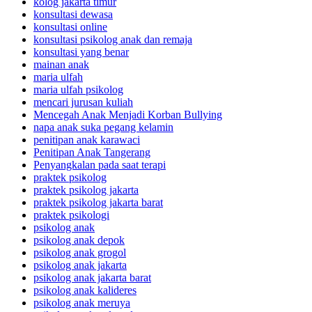
kolog jakarta timur
konsultasi dewasa
konsultasi online
konsultasi psikolog anak dan remaja
konsultasi yang benar
mainan anak
maria ulfah
maria ulfah psikolog
mencari jurusan kuliah
Mencegah Anak Menjadi Korban Bullying
napa anak suka pegang kelamin
penitipan anak karawaci
Penitipan Anak Tangerang
Penyangkalan pada saat terapi
praktek psikolog
praktek psikolog jakarta
praktek psikolog jakarta barat
praktek psikologi
psikolog anak
psikolog anak depok
psikolog anak grogol
psikolog anak jakarta
psikolog anak jakarta barat
psikolog anak kalideres
psikolog anak meruya