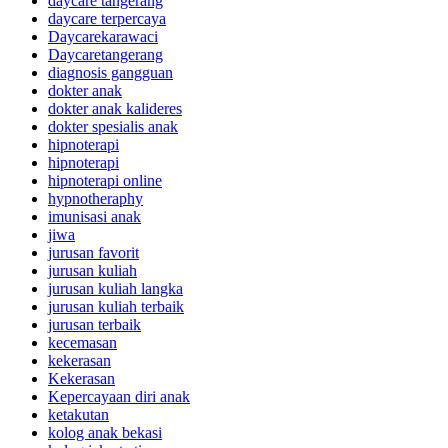
daycare tangerang
daycare terpercaya
Daycarekarawaci
Daycaretangerang
diagnosis gangguan
dokter anak
dokter anak kalideres
dokter spesialis anak
hipnoterapi
hipnoterapi
hipnoterapi online
hypnotheraphy
imunisasi anak
jiwa
jurusan favorit
jurusan kuliah
jurusan kuliah langka
jurusan kuliah terbaik
jurusan terbaik
kecemasan
kekerasan
Kekerasan
Kepercayaan diri anak
ketakutan
kolog anak bekasi