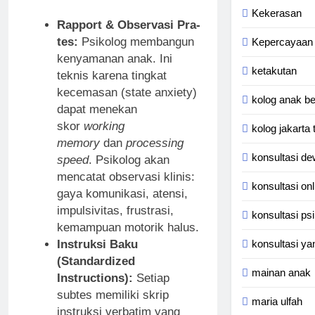
Kekerasan
Rapport & Observasi Pra-
tes:
Psikolog membangun
Kepercayaan 
kenyamanan anak. Ini
ketakutan
teknis karena tingkat
kecemasan (state anxiety)
kolog anak b
dapat menekan
skor
working
kolog jakarta 
memory
dan
processing
konsultasi d
speed
. Psikolog akan
mencatat observasi klinis:
konsultasi onl
gaya komunikasi, atensi,
impulsivitas, frustrasi,
konsultasi ps
kemampuan motorik halus.
Instruksi Baku
konsultasi ya
(Standardized
mainan anak
Instructions):
Setiap
subtes memiliki skrip
maria ulfah
instruksi verbatim yang