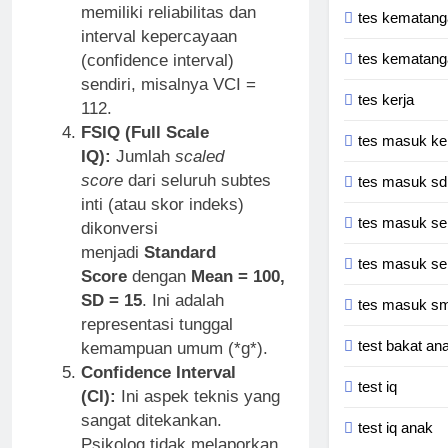
memiliki reliabilitas dan
tes kematang
interval kepercayaan
tes kematang
(confidence interval)
sendiri, misalnya VCI =
tes kerja
112.
FSIQ (Full Scale
tes masuk ke
IQ):
Jumlah
scaled
score
dari seluruh subtes
tes masuk sd
inti (atau skor indeks)
tes masuk se
dikonversi
menjadi
Standard
tes masuk se
Score
dengan
Mean = 100,
SD = 15
. Ini adalah
tes masuk s
representasi tunggal
test bakat an
kemampuan umum (*g*).
Confidence Interval
test iq
(CI):
Ini aspek teknis yang
sangat ditekankan.
test iq anak
Psikolog tidak melaporkan