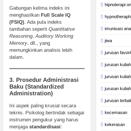
hipnoterapi on
Gabungan kelima indeks ini
menghasilkan
Full Scale IQ
hypnotheraph
(FSIQ)
. Ada pula indeks
imunisasi an
tambahan seperti
Quantitative
Reasoning
,
Auditory Working
jiwa
Memory
, dll., yang
memungkinkan analisis lebih
jurusan favori
dalam.
jurusan kuliah
jurusan kulia
3. Prosedur Administrasi
Baku (Standardized
jurusan kuliah
Administration)
jurusan terbai
Ini aspek paling krusial secara
kecemasan
teknis. Psikolog bertindak sebagai
instrumen pengukur yang harus
kekerasan
menjaga
standardisasi
: