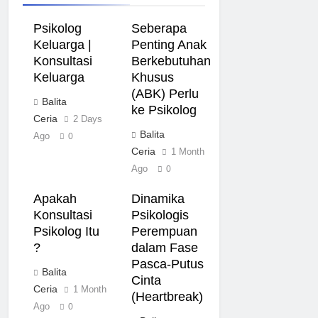
Psikolog
Seberapa
Keluarga |
Penting Anak
Konsultasi
Berkebutuhan
Keluarga
Khusus
(ABK) Perlu
Balita
ke Psikolog
Ceria
2 Days
Balita
Ago
0
Ceria
1 Month
Ago
0
Apakah
Dinamika
Konsultasi
Psikologis
Psikolog Itu
Perempuan
?
dalam Fase
Pasca-Putus
Balita
Cinta
Ceria
1 Month
(Heartbreak)
Ago
0