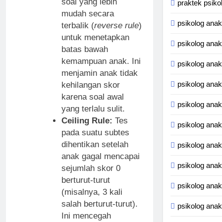
soal yang lebih
praktek psiko
mudah secara
psikolog anak
terbalik (
reverse rule
)
untuk menetapkan
psikolog ana
batas bawah
kemampuan anak. Ini
psikolog anak
menjamin anak tidak
psikolog anak
kehilangan skor
karena soal awal
psikolog anak
yang terlalu sulit.
Ceiling Rule:
Tes
psikolog anak
pada suatu subtes
dihentikan setelah
psikolog ana
anak gagal mencapai
psikolog ana
sejumlah skor 0
berturut-turut
psikolog anak
(misalnya, 3 kali
salah berturut-turut).
psikolog anak
Ini mencegah