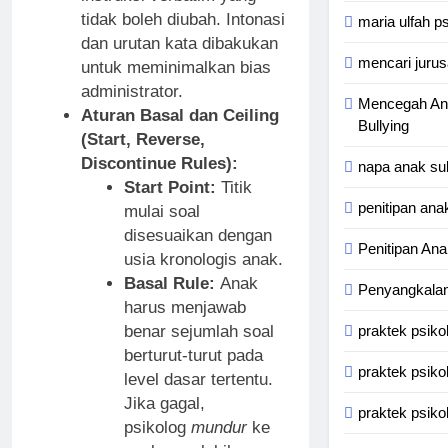
tidak boleh diubah. Intonasi
maria ulfah p
dan urutan kata dibakukan
mencari jurus
untuk meminimalkan bias
administrator.
Mencegah An
Aturan Basal dan Ceiling
Bullying
(Start, Reverse,
Discontinue Rules):
napa anak su
Start Point:
Titik
penitipan ana
mulai soal
disesuaikan dengan
Penitipan An
usia kronologis anak.
Basal Rule:
Anak
Penyangkalan 
harus menjawab
benar sejumlah soal
praktek psiko
berturut-turut pada
praktek psiko
level dasar tertentu.
Jika gagal,
praktek psikol
psikolog
mundur
ke