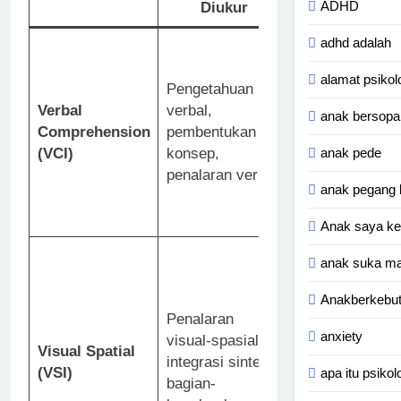
ADHD
Diukur
adhd adalah
Similarities
:
Menjelaskan ke
alamat psikol
Pengetahuan
dua konsep (m
Verbal
verbal,
abstraksi
anak bersopa
Comprehension
pembentukan
verbal).
Vocabu
anak pede
(VCI)
konsep,
Mendefinisikan
penalaran verbal.
(mengukur dan
anak pegang 
kosakata dan f
konsep).
Anak saya ke
Block Design
:
anak suka ma
Menyusun balo
meniru pola 2D
Anakberkebu
Penalaran
(mengukur anal
anxiety
visual-spasial,
sintesis visual,
Visual Spatial
integrasi sintesis
koordinasi moto
(VSI)
apa itu psikol
bagian-
visual).
Visual 