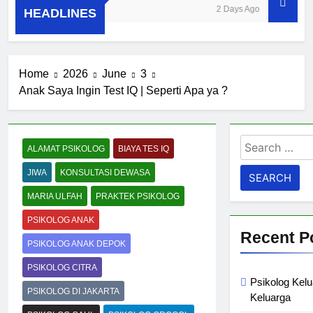
9 Years Ago
2 Days Ago
HEADLINES
Home
2026
June
3
Anak Saya Ingin Test IQ | Seperti Apa ya ?
Search
ALAMAT PSIKOLOG
BIAYA TES IQ
for:
JIWA
KONSULTASI DEWASA
MARIA ULFAH
PRAKTEK PSIKOLOG
PSIKOLOG ANAK
Recent P
PSIKOLOG ANAK DEPOK
PSIKOLOG CITRA
Psikolog Kelu
PSIKOLOG DI JAKARTA
Keluarga