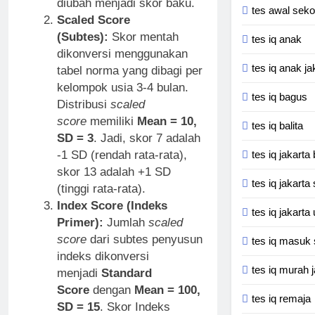
diubah menjadi skor baku.
tes awal seko
Scaled Score
(Subtes):
Skor mentah
tes iq anak
dikonversi menggunakan
tes iq anak ja
tabel norma yang dibagi per
kelompok usia 3-4 bulan.
tes iq bagus
Distribusi
scaled
score
memiliki
Mean = 10,
tes iq balita
SD = 3
. Jadi, skor 7 adalah
tes iq jakarta 
-1 SD (rendah rata-rata),
skor 13 adalah +1 SD
tes iq jakarta
(tinggi rata-rata).
Index Score (Indeks
tes iq jakarta 
Primer):
Jumlah
scaled
score
dari subtes penyusun
tes iq masuk
indeks dikonversi
tes iq murah 
menjadi
Standard
Score
dengan
Mean = 100,
tes iq remaja
SD = 15
. Skor Indeks