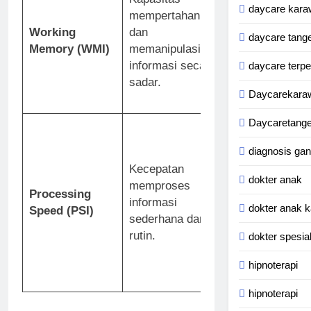
daycare kara
mempertahankan
mundur, dan ter
Working
dan
(mengukur
pho
daycare tang
Memory (WMI)
memanipulasi
loop
dan
centra
informasi secara
executive
).
Pic
daycare terp
sadar.
Span
: Menginga
Daycarekara
gambar objek.
Daycaretang
Coding
: Menyal
simbol sesuai
diagnosis ga
pasangan angk
Kecepatan
batas waktu (
dokter anak
memproses
Processing
kecepatan psik
informasi
dokter anak k
Speed (PSI)
dan memori
sederhana dan
insidental).
Sym
rutin.
dokter spesia
Search
: Menco
simbol target 
hipnoterapi
deretan simbol.
hipnoterapi