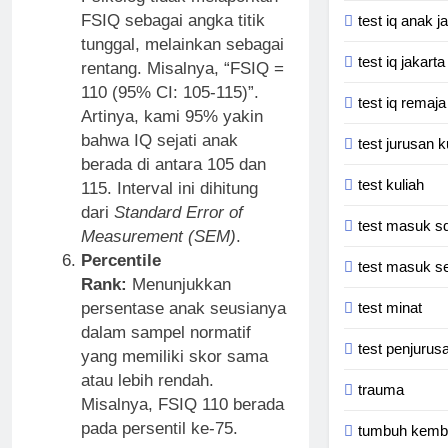
FSIQ sebagai angka titik
test iq anak j
tunggal, melainkan sebagai
test iq jakart
rentang. Misalnya, “FSIQ =
110 (95% CI: 105-115)”.
test iq remaja
Artinya, kami 95% yakin
bahwa IQ sejati anak
test jurusan k
berada di antara 105 dan
test kuliah
115. Interval ini dihitung
dari
Standard Error of
test masuk s
Measurement (SEM)
.
Percentile
test masuk s
Rank:
Menunjukkan
test minat
persentase anak seusianya
dalam sampel normatif
test penjurus
yang memiliki skor sama
atau lebih rendah.
trauma
Misalnya, FSIQ 110 berada
pada persentil ke-75.
tumbuh kemb