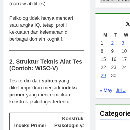
(narrow abilities).
Psikolog tidak hanya mencari
J
satu angka IQ, tetapi profil
kekuatan dan kelemahan di
M
T
W
berbagai domain kognitif.
1
2
3
8
9
10
15
16
17
2. Struktur Teknis Alat Tes
(Contoh: WISC-V)
22
23
24
29
30
Tes terdiri dari
subtes
yang
dikelompokkan menjadi
indeks
« May
Jul »
primer
yang mencerminkan
konstruk psikologis tertentu:
Categori
Konstruk
Contoh Sub
Indeks Primer
Psikologis yang
Tugas Tek