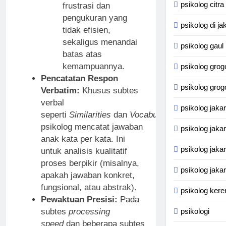
psikolog citra
frustrasi dan
pengukuran yang
psikolog di ja
tidak efisien,
sekaligus menandai
psikolog gaul
batas atas
kemampuannya.
psikolog grog
Pencatatan Respon
psikolog grog
Verbatim:
Khusus subtes
verbal
psikolog jakar
seperti
Similarities
dan
Vocabulary
,
psikolog mencatat jawaban
psikolog jakar
anak kata per kata. Ini
psikolog jakar
untuk analisis kualitatif
proses berpikir (misalnya,
psikolog jakar
apakah jawaban konkret,
fungsional, atau abstrak).
psikolog kere
Pewaktuan Presisi:
Pada
subtes
processing
psikologi
speed
dan beberapa subtes