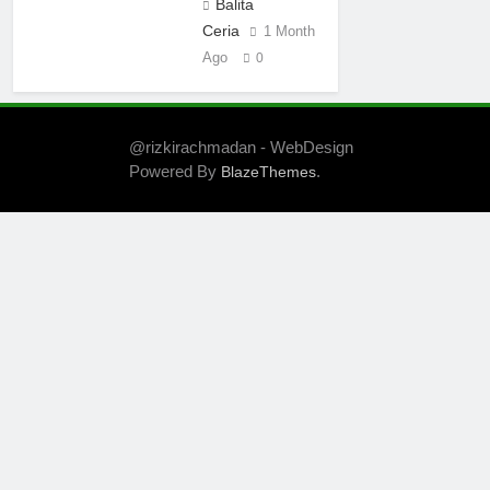
Balita
Ceria
1 Month
Ago
0
@rizkirachmadan - WebDesign
Powered By
.
BlazeThemes