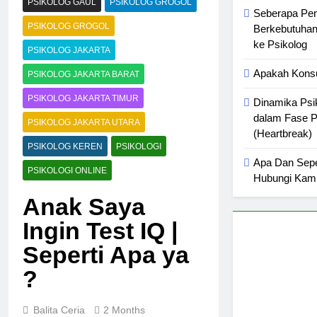
PSIKOLOG GAUL
PSIKOLOG GROGOL
Seberapa Pen
PSIKOLOG GROGOL
Berkebutuhan
ke Psikolog
PSIKOLOG JAKARTA
Apakah Konsul
PSIKOLOG JAKARTA BARAT
PSIKOLOG JAKARTA TIMUR
Dinamika Psi
dalam Fase P
PSIKOLOG JAKARTA UTARA
(Heartbreak)
PSIKOLOG KEREN
PSIKOLOGI
Apa Dan Seper
PSIKOLOGI ONLINE
Hubungi Kam
Anak Saya
Ingin Test IQ |
Seperti Apa ya
?
Balita Ceria
2 Months