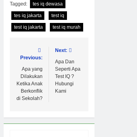
Tagged:
tes iq dewasa
tes iq jakarta
test iq
test iq jakarta
test iq murah
Post
Next:
Previous:
navigation
Apa Dan
Apa yang
Seperti Apa
Dilakukan
Test IQ ?
Ketika Anak
Hubungi
Berkonflik
Kami
di Sekolah?