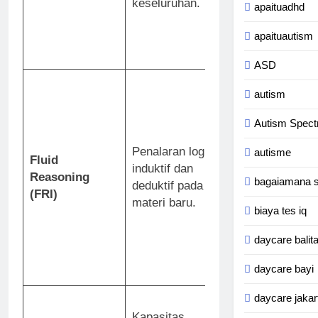
keseluruhan.
Memilih potong
apaituadhd
menyusun seb
apaituautism
puzzle utuh (m
rotasi mental).
ASD
Matrix Reasoni
autism
Memilih gamba
melengkapi mat
Autism Spect
pola (menguku
Penalaran logis
inteligensi cair
autisme
Fluid
induktif dan
intelligence
).
F
Reasoning
bagaiamana s
deduktif pada
Weights
:
(FRI)
materi baru.
Menyeimbangk
biaya tes iq
timbangan den
bobot visual (
daycare balit
penalaran kuanti
daycare bayi
analogis).
daycare jakar
Digit Span
: Me
Kapasitas
deret angka ma