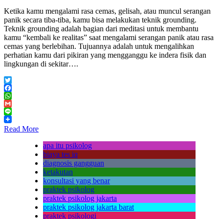
Ketika kamu mengalami rasa cemas, gelisah, atau muncul serangan
panik secara tiba-tiba, kamu bisa melakukan teknik grounding.
Teknik grounding adalah bagian dari meditasi untuk membantu
kamu “kembali ke realitas” saat mengalami serangan panik atau rasa
cemas yang berlebihan. Tujuannya adalah untuk mengalihkan
perhatian kamu dari pikiran yang mengganggu ke indera fisik dan
lingkungan di sekitar….
Twitter
Facebook
WhatsApp
Gmail
Line
Read More
apa itu psikolog
biaya tes iq
diagnosis gangguan
ketakutan
konsultasi yang benar
praktek psikolog
praktek psikolog jakarta
praktek psikolog jakarta barat
praktek psikologi