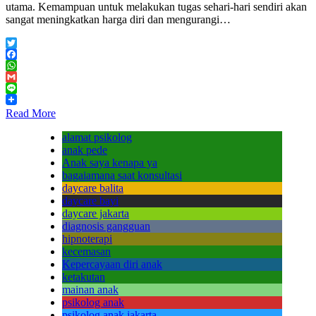
utama. Kemampuan untuk melakukan tugas sehari-hari sendiri akan
sangat meningkatkan harga diri dan mengurangi…
Twitter
Facebook
WhatsApp
Gmail
Line
Read More
alamat psikolog
anak pede
Anak saya kenapa ya
bagaiamana saat konsultasi
daycare balita
daycare bayi
daycare jakarta
diagnosis gangguan
hipnoterapi
kecemasan
Kepercayaan diri anak
ketakutan
mainan anak
psikolog anak
psikolog anak jakarta