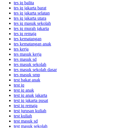
tes iq balita
tes iq jakarta barat
tes iq jakarta selatan
tes iq jakarta utara
tes iq masuk sekolah
tes iq murah jakarta
tes iq remaja
tes kematangan
tes kematangan anak
tes kerja
tes masuk kerja
tes masuk sd
tes masuk sekolah
tes masuk sekolah dasar
tes masuk smp
test bakat anak
test iq
test iq anak
test iq anak jakarta
test iq jakarta pusat
test iq remaja
test jurusan kuliah
test kuliah
test masuk sd
test masuk sekolah