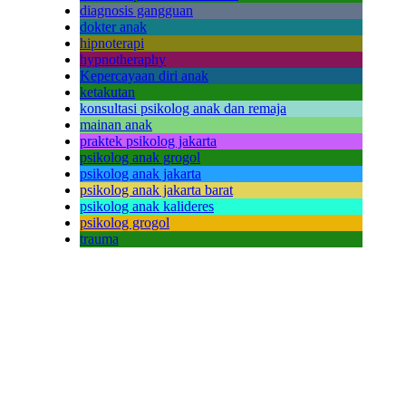
diagnosis gangguan
dokter anak
hipnoterapi
hypnotheraphy
Kepercayaan diri anak
ketakutan
konsultasi psikolog anak dan remaja
mainan anak
praktek psikolog jakarta
psikolog anak grogol
psikolog anak jakarta
psikolog anak jakarta barat
psikolog anak kalideres
psikolog grogol
trauma