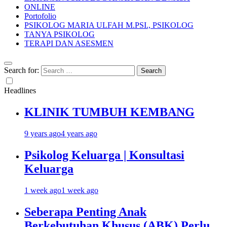
ONLINE
Portofolio
PSIKOLOG MARIA ULFAH M.PSI., PSIKOLOG
TANYA PSIKOLOG
TERAPI DAN ASESMEN
Search for:
Headlines
KLINIK TUMBUH KEMBANG
9 years ago
4 years ago
Psikolog Keluarga | Konsultasi
Keluarga
1 week ago
1 week ago
Seberapa Penting Anak
Berkebutuhan Khusus (ABK) Perlu