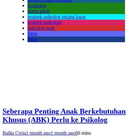
ketakutan
maria ulfah
praktek psikolog jakarta barat
praktek psikologi
psikolog anak
Stres
Stres
Seberapa Penting Anak Berkebutuhan
Khusus (ABK) Perlu ke Psikolog
Balita Ceria
1 month ago
1 month ago
0
6 mins