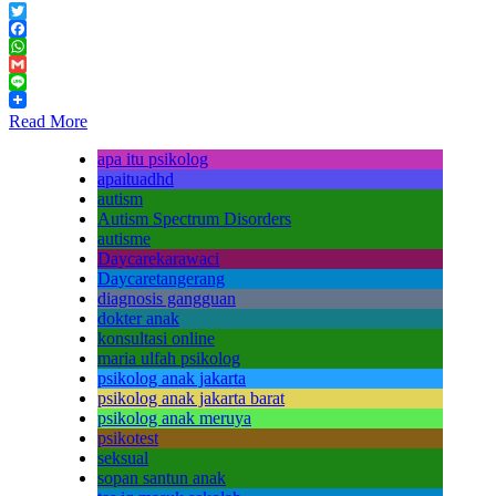
Twitter
Facebook
WhatsApp
Gmail
Line
Read More
apa itu psikolog
apaituadhd
autism
Autism Spectrum Disorders
autisme
Daycarekarawaci
Daycaretangerang
diagnosis gangguan
dokter anak
konsultasi online
maria ulfah psikolog
psikolog anak jakarta
psikolog anak jakarta barat
psikolog anak meruya
psikotest
seksual
sopan santun anak