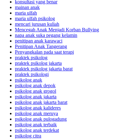
konsultasi yang benar
mainan anak
maria ulfah
maria ulfah psikolog
mencari jurusan kuliah
Mencegah Anak Menjadi Korban Bullying
napa anak suka pegang kelamin
penitipan anak karawaci
Penitipan Anak Tangerang
Penyangkalan pada saat terapi
praktek psikolog
praktek psikolog jakarta
praktek psikolog jakarta barat
praktek psikologi
psikolog anak
psikolog anak depok
psikolog anak grogol
psikolog anak jakarta
psikolog anak jakarta barat
psikolog anak kalideres
psikolog anak meruya
psikolog anak pulogadung
psikolog anak terbaik
psikolog anak terdekat
psikolog citra