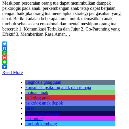
Meskipun perceraian orang tua dapat menimbulkan dampak
psikologis pada anak, perkembangan anak tetap dapat berjalan
dengan baik jika orang tua menerapkan strategi pengasuhan yang
tepat. Berikut adalah beberapa kunci untuk memastikan anak
tumbuh sehat secara emosional dan mental meskipun orang tua
bercerai: 1. Komunikasi Terbuka dan Jujur 2. Co-Parenting yang
Efektif 3. Memberikan Rasa Aman…
Twitter
Facebook
WhatsApp
Gmail
Line
Read More
diagnosis gangguan
konsultasi psikolog anak dan remaja
mainan anak
psikolog anak
psikolog anak depok
Stres
test masuk sekolah
test minat
tumbuh kembang