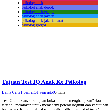
psikolog anak
psikolog anak depok
psikolog anak grogol
psikolog anak jakarta
psikolog anak jakarta barat
psikolog grogol
Tujuan Test IQ Anak Ke Psikolog
Balita Ceria
1 year ago
1 year ago
0
5 mins
Tes IQ untuk anak bertujuan bukan untuk “mengharapkan” skor
tertentu, melainkan untuk memahami potensi kognitif dan kebutuhan
belajarnya. Berikut hal-hal yang realistis diharapkan dari tes IQ