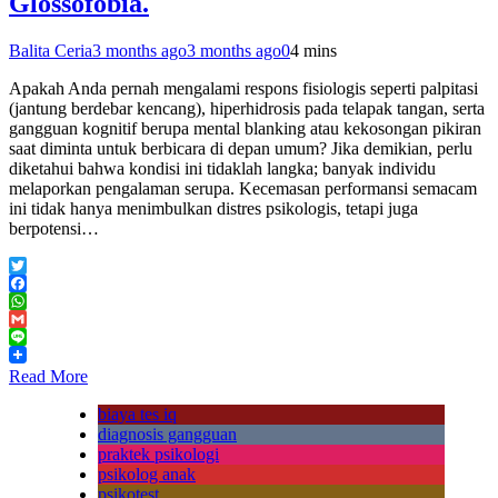
Glossofobia.
Balita Ceria
3 months ago
3 months ago
0
4 mins
Apakah Anda pernah mengalami respons fisiologis seperti palpitasi
(jantung berdebar kencang), hiperhidrosis pada telapak tangan, serta
gangguan kognitif berupa mental blanking atau kekosongan pikiran
saat diminta untuk berbicara di depan umum? Jika demikian, perlu
diketahui bahwa kondisi ini tidaklah langka; banyak individu
melaporkan pengalaman serupa. Kecemasan performansi semacam
ini tidak hanya menimbulkan distres psikologis, tetapi juga
berpotensi…
Twitter
Facebook
WhatsApp
Gmail
Line
Read More
biaya tes iq
diagnosis gangguan
praktek psikologi
psikolog anak
psikotest