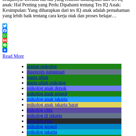
anak: Hal Penting yang Perlu Dipahami tentang Tes IQ Anak:
Kesimpulan: Yang diharapkan dari tes IQ anak adalah pemahaman
yang lebih baik tentang cara kerja otak dan proses belajar…
Twitter
Facebook
WhatsApp
Gmail
Line
Read More
alamat psikolog
diagnosis gangguan
maria ulfah
maria ulfah psikolog
psikolog anak depok
psikolog anak grogol
psikolog anak jakarta
psikolog anak jakarta barat
psikolog citra
psikolog di jakarta
psikolog gaul
psikolog grogol
psikolog jakarta