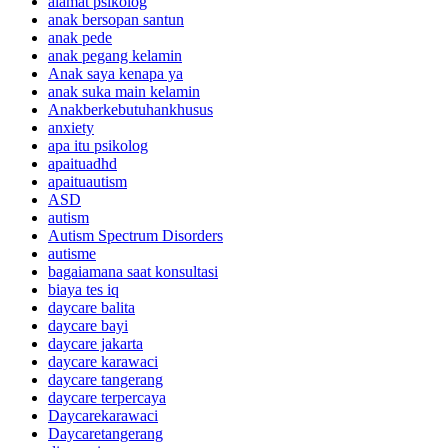
alamat psikolog
anak bersopan santun
anak pede
anak pegang kelamin
Anak saya kenapa ya
anak suka main kelamin
Anakberkebutuhankhusus
anxiety
apa itu psikolog
apaituadhd
apaituautism
ASD
autism
Autism Spectrum Disorders
autisme
bagaiamana saat konsultasi
biaya tes iq
daycare balita
daycare bayi
daycare jakarta
daycare karawaci
daycare tangerang
daycare terpercaya
Daycarekarawaci
Daycaretangerang