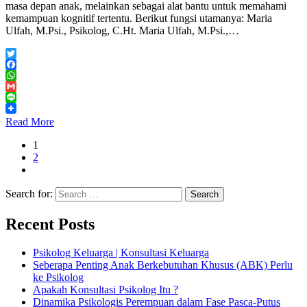
masa depan anak, melainkan sebagai alat bantu untuk memahami
kemampuan kognitif tertentu. Berikut fungsi utamanya: Maria
Ulfah, M.Psi., Psikolog, C.Ht. Maria Ulfah, M.Psi.,…
Twitter
Facebook
WhatsApp
Gmail
Line
Read More
1
2
Search for:
Recent Posts
Psikolog Keluarga | Konsultasi Keluarga
Seberapa Penting Anak Berkebutuhan Khusus (ABK) Perlu
ke Psikolog
Apakah Konsultasi Psikolog Itu ?
Dinamika Psikologis Perempuan dalam Fase Pasca-Putus