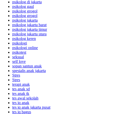
psikolog di jakarta
psikolog gaul
psikolog grogol
psikolog grogol
psikolog jakarta
psikolog jakarta barat
psikolog jakarta timur
psikolog jakarta utara
psikolog keren
psikologi
psikologi online
psikotest
seksual
self love
sopan santun anak
spesialis anak jakarta
Stres
Stres
terapi anak
tes anak sd
tes anak tk
tes awal sekolah
tes iq anak
tes iq anak jakarta pusat
tes iq bagus