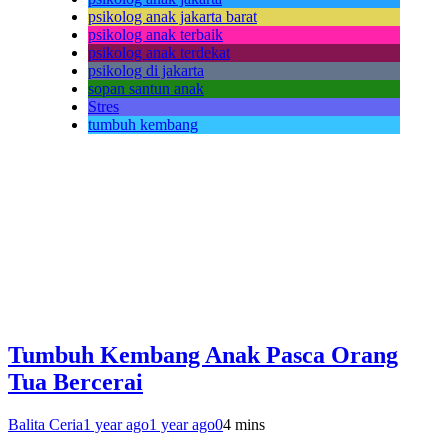
psikolog anak jakarta barat
psikolog anak terbaik
psikolog anak terdekat
psikolog di jakarta
sopan santun anak
Stres
tumbuh kembang
Tumbuh Kembang Anak Pasca Orang
Tua Bercerai
Balita Ceria
1 year ago
1 year ago
0
4 mins