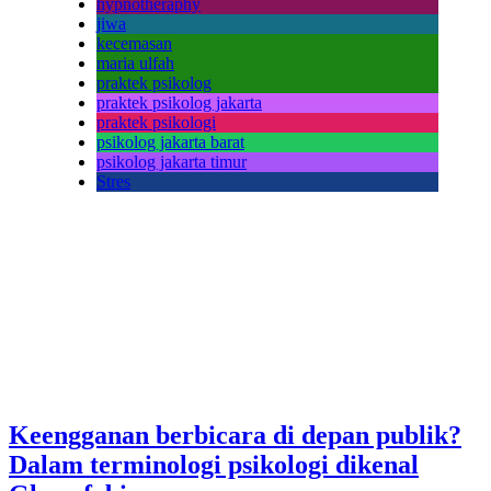
hypnotheraphy
jiwa
kecemasan
maria ulfah
praktek psikolog
praktek psikolog jakarta
praktek psikologi
psikolog jakarta barat
psikolog jakarta timur
Stres
Keengganan berbicara di depan publik?
Dalam terminologi psikologi dikenal