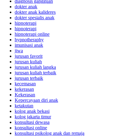
diagnosis gangguan
dokter anak
dokter anak kalideres
dokter spesialis anak
hipnoterapi
hipnoterapi
hipnoterapi online
hypnotheraphy
imunisasi anak
jiwa
jurusan favorit
jurusan kuliah
jurusan kuliah langka
jurusan kuliah terbaik
jurusan terbaik
kecemasan
kekerasan
Kekerasan
Kepercayaan diri anak
ketakutan
kolog anak bekasi
kolog jakarta timur
konsultasi dewasa
konsultasi online
konsultasi psikolog anak dan remaja