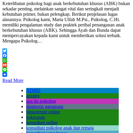
Keterlibatan psikolog bagi anak berkebutuhan khusus (ABK) bukan
sekadar penting, melainkan sangat vital dan seringkali menjadi
kebutuhan primer, bukan pelengkap. Berikut penjelasan lugas
alasannya. Psikolog kami, Maria Ulfah M.Psi., Psikolog, C.Ht.
memiliki pengalaman study dan praktek perihal penanganan anak
berkebutuhan khusus (ABK). Sehingga Ayah dan Bunda dapat
mempercayakan kepada kami untuk memberikan solusi terbaik.
Mengapa Psikolog…
Twitter
Facebook
WhatsApp
Gmail
Line
Read More
ADHD
anxiety
apa itu psikolog
diagnosis gangguan
hipnoterapi online
kekerasan
konsultasi online
konsultasi psikolog anak dan remaja