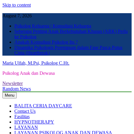
Skip to content
August 7, 2026
Psikolog Keluarga | Konsultasi Keluarga
Seberapa Penting Anak Berkebutuhan Khusus (ABK) Perlu
ke Psikolog
Apakah Konsultasi Psikolog Itu ?
Dinamika Psikologis Perempuan dalam Fase Pasca-Putus
Cinta (Heartbreak)
Maria Ulfah, M.Psi, Psikolog C.Ht.
Psikolog Anak dan Dewasa
Newsletter
Random News
Menu
BALITA CERIA DAYCARE
Contact Us
Fasilitas
HYPNOTHERAPY
LAYANAN
LAYANAN PSIKOLOG ANAK DAN DEWASA