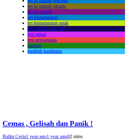
tes iq masuk sekolah
tes iq murah jakarta
tes iq remaja
tes kematangan
tes kematangan anak
test masuk sekolah
test minat
test penjurusan
trauma
tumbuh kembang
Cemas , Gelisah dan Panik !
Balita Ceria
1 year ago
1 year ago
0
2 mins