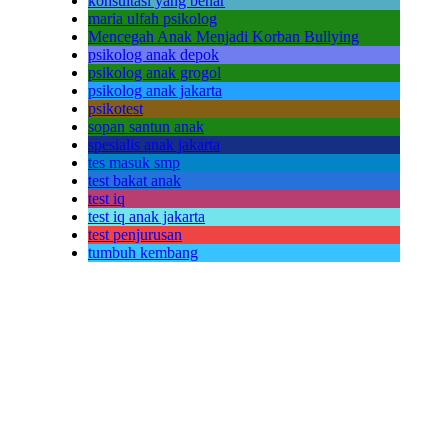
konsultasi yang benar
maria ulfah psikolog
Mencegah Anak Menjadi Korban Bullying
psikolog anak depok
psikolog anak grogol
psikolog anak jakarta
psikotest
sopan santun anak
spesialis anak jakarta
tes masuk smp
test bakat anak
test iq
test iq anak jakarta
test penjurusan
tumbuh kembang