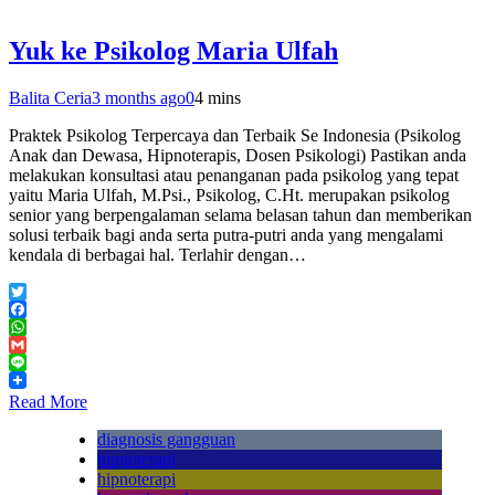
Yuk ke Psikolog Maria Ulfah
Balita Ceria
3 months ago
0
4 mins
Praktek Psikolog Terpercaya dan Terbaik Se Indonesia (Psikolog
Anak dan Dewasa, Hipnoterapis, Dosen Psikologi) Pastikan anda
melakukan konsultasi atau penanganan pada psikolog yang tepat
yaitu Maria Ulfah, M.Psi., Psikolog, C.Ht. merupakan psikolog
senior yang berpengalaman selama belasan tahun dan memberikan
solusi terbaik bagi anda serta putra-putri anda yang mengalami
kendala di berbagai hal. Terlahir dengan…
Twitter
Facebook
WhatsApp
Gmail
Line
Read More
diagnosis gangguan
hipnoterapi
hipnoterapi