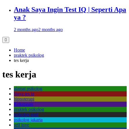
Anak Saya Ingin Test IQ | Seperti Apa
ya ?
2 months ago
2 months ago
Home
praktek psikolog
tes kerja
tes kerja
alamat psikolog
biaya tes iq
hipnoterapi
Kekerasan
praktek psikolog
psikolog gaul
psikolog jakarta
self love