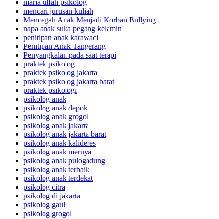
maria ulfah psikolog
mencari jurusan kuliah
Mencegah Anak Menjadi Korban Bullying
napa anak suka pegang kelamin
penitipan anak karawaci
Penitipan Anak Tangerang
Penyangkalan pada saat terapi
praktek psikolog
praktek psikolog jakarta
praktek psikolog jakarta barat
praktek psikologi
psikolog anak
psikolog anak depok
psikolog anak grogol
psikolog anak jakarta
psikolog anak jakarta barat
psikolog anak kalideres
psikolog anak meruya
psikolog anak pulogadung
psikolog anak terbaik
psikolog anak terdekat
psikolog citra
psikolog di jakarta
psikolog gaul
psikolog grogol