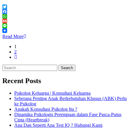
Twitter
Facebook
WhatsApp
Gmail
Line
Read More
1
2
Search
for:
Recent Posts
Psikolog Keluarga | Konsultasi Keluarga
Seberapa Penting Anak Berkebutuhan Khusus (ABK) Perlu
ke Psikolog
Apakah Konsultasi Psikolog Itu ?
Dinamika Psikologis Perempuan dalam Fase Pasca-Putus
Cinta (Heartbreak)
Apa Dan Seperti Apa Test IQ ? Hubungi Kami