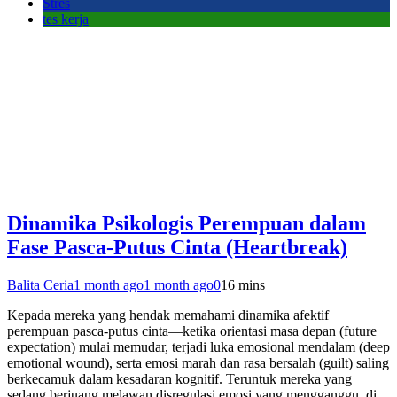
Stres
tes kerja
Dinamika Psikologis Perempuan dalam
Fase Pasca-Putus Cinta (Heartbreak)
Balita Ceria
1 month ago
1 month ago
0
16 mins
Kepada mereka yang hendak memahami dinamika afektif
perempuan pasca-putus cinta—ketika orientasi masa depan (future
expectation) mulai memudar, terjadi luka emosional mendalam (deep
emotional wound), serta emosi marah dan rasa bersalah (guilt) saling
berkecamuk dalam kesadaran kognitif. Teruntuk mereka yang
sedang berjuang melawan disregulasi emosi yang mengganggu, di