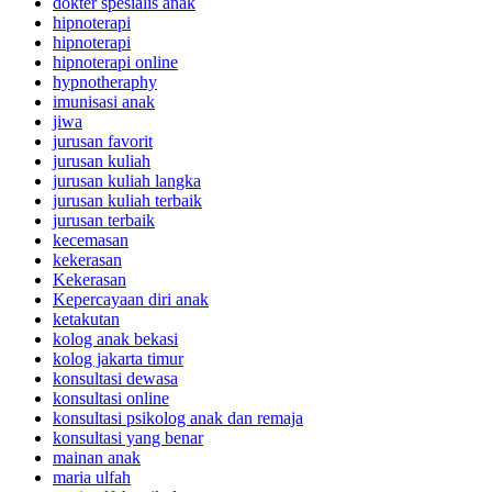
dokter spesialis anak
hipnoterapi
hipnoterapi
hipnoterapi online
hypnotheraphy
imunisasi anak
jiwa
jurusan favorit
jurusan kuliah
jurusan kuliah langka
jurusan kuliah terbaik
jurusan terbaik
kecemasan
kekerasan
Kekerasan
Kepercayaan diri anak
ketakutan
kolog anak bekasi
kolog jakarta timur
konsultasi dewasa
konsultasi online
konsultasi psikolog anak dan remaja
konsultasi yang benar
mainan anak
maria ulfah