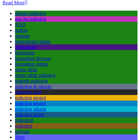
Read More
alamat psikolog
apa itu psikolog
ASD
autism
autisme
hipnoterapi online
Kekerasan
kekerasan
konsultasi dewasa
konsultasi online
maria ulfah
maria ulfah psikolog
praktek psikolog
psikolog di jakarta
psikolog gaul
psikolog grogol
psikolog grogol
psikolog jakarta
psikolog keren
psikologi
psikotest
seksual
Stres