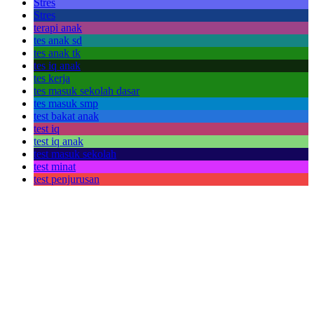
Stres
Stres
terapi anak
tes anak sd
tes anak tk
tes iq anak
tes kerja
tes masuk sekolah dasar
tes masuk smp
test bakat anak
test iq
test iq anak
test masuk sekolah
test minat
test penjurusan