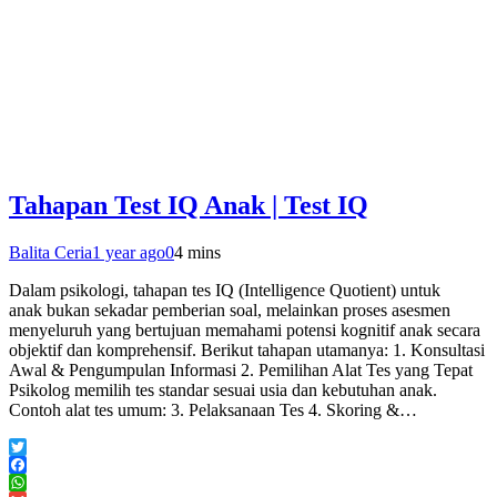
Tahapan Test IQ Anak | Test IQ
Balita Ceria
1 year ago
0
4 mins
Dalam psikologi, tahapan tes IQ (Intelligence Quotient) untuk
anak bukan sekadar pemberian soal, melainkan proses asesmen
menyeluruh yang bertujuan memahami potensi kognitif anak secara
objektif dan komprehensif. Berikut tahapan utamanya: 1. Konsultasi
Awal & Pengumpulan Informasi 2. Pemilihan Alat Tes yang Tepat
Psikolog memilih tes standar sesuai usia dan kebutuhan anak.
Contoh alat tes umum: 3. Pelaksanaan Tes 4. Skoring &…
Twitter
Facebook