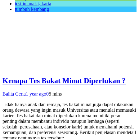
test iq anak jakarta
tumbuh kembang
Kenapa Tes Bakat Minat Diperlukan ?
Balita Ceria
1 year ago
0
5 mins
Tidak hanya anak dan remaja, tes bakat minat juga dapat dilakukan
orang dewasa yang ingin masuk Universitas atau menulai memasuki
karier. Tes bakat dan minat diperlukan karena memiliki peran
penting dalam membantu individu maupun lembaga (seperti
sekolah, perusahaan, atau konselor karir) untuk memahami potensi,
kemampuan, dan preferensi seseorang. Berikut penjelasan mendetail
tentang pentingnya tes tersebut:…