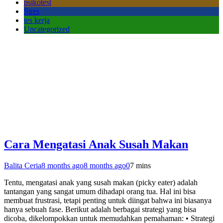
psikotest
Stres
tes kerja
Uncategorized
Cara Mengatasi Anak Susah Makan
Balita Ceria
8 months ago
8 months ago
0
7 mins
Tentu, mengatasi anak yang susah makan (picky eater) adalah
tantangan yang sangat umum dihadapi orang tua. Hal ini bisa
membuat frustrasi, tetapi penting untuk diingat bahwa ini biasanya
hanya sebuah fase. Berikut adalah berbagai strategi yang bisa
dicoba, dikelompokkan untuk memudahkan pemahaman: • Strategi