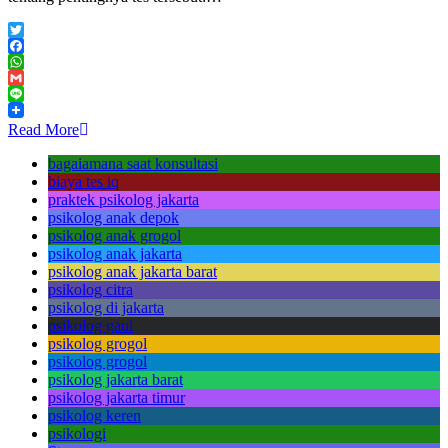
Twitter
Facebook
WhatsApp
Gmail
Line
Read More
bagaiamana saat konsultasi
biaya tes iq
praktek psikolog jakarta
psikolog anak depok
psikolog anak grogol
psikolog anak jakarta
psikolog anak jakarta barat
psikolog citra
psikolog di jakarta
psikolog gaul
psikolog grogol
psikolog grogol
psikolog jakarta barat
psikolog jakarta timur
psikolog keren
psikologi