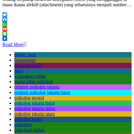
mana ikatan afektif (attachment) yang seharusnya menjadi sumber…
Twitter
Facebook
WhatsApp
Gmail
Line
Read More
dokter anak
hipnoterapi
hypnotheraphy
jiwa
konsultasi online
maria ulfah psikolog
praktek psikolog jakarta
praktek psikolog jakarta barat
psikolog grogol
psikolog jakarta barat
psikolog jakarta timur
psikolog jakarta utara
psikolog keren
psikologi
psikologi online