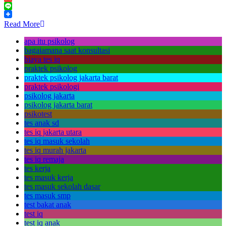
Gmail
Line
Read More
apa itu psikolog
bagaiamana saat konsultasi
biaya tes iq
praktek psikolog
praktek psikolog jakarta barat
praktek psikologi
psikolog jakarta
psikolog jakarta barat
psikotest
tes anak sd
tes iq jakarta utara
tes iq masuk sekolah
tes iq murah jakarta
tes iq remaja
tes kerja
tes masuk kerja
tes masuk sekolah dasar
tes masuk smp
test bakat anak
test iq
test iq anak