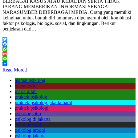
BERBAGAI KASUS ATAU KEJADIAN SERTA TIDAK
JARANG MEMBERIKAN INFORMASI SEBAGAI
NARASUMBER DIBERBAGAI MEDIA. Orang yang memiliki
keinginan untuk bunuh diri umumnya dipengaruhi oleh kombinasi
faktor psikologis, biologis, sosial, dan lingkungan. Berikut
penjelasan dari…
Twitter
Facebook
WhatsApp
Gmail
Line
Read More
alamat psikolog
biaya tes iq
maria ulfah
praktek psikolog
praktek psikolog jakarta barat
praktek psikologi
psikolog citra
psikolog di jakarta
psikolog gaul
psikolog grogol
psikolog jakarta