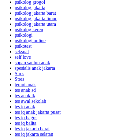
psikolog grogol
psikolog jakarta
psikolog jakarta barat
psikolog jakarta timur
psikolog jakarta utara
psikolog keren
psikologi
psikologi online
psikotest
seksual
self love
sopan santun anak
spesialis anak jakarta
Stres
Stres
terapi anak
tes anak sd
tes anak tk
tes awal sekolah
tes iq anak
tes iq anak jakarta pusat
tes iq bagus
tes iq balita
tes iq jakarta barat
tes iq jakarta selatan