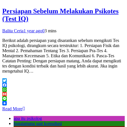
Persiapan Sebelum Melakukan Psikotes
(Test IQ)
Balita Ceria
1 year ago
0
3 mins
Berikut adalah persiapan yang disarankan sebelum mengikuti Tes
IQ psikologi, dirangkum secara terstruktur: 1. Persiapan Fisik dan
Mental 2. Pemahaman Tentang Tes 3. Persiapan Pra-Tes 4.
Manajemen Kecemasan 5. Etika dan Komunikasi 6. Pasca-Tes
Catatan Penting: Dengan persiapan matang, Anda dapat mengikuti
tes dengan kondisi terbaik dan hasil yang lebih akurat. Jika ingin
mengetahui IQ…
Twitter
Facebook
WhatsApp
Gmail
Line
Read More
apa itu psikolog
bagaiamana saat konsultasi