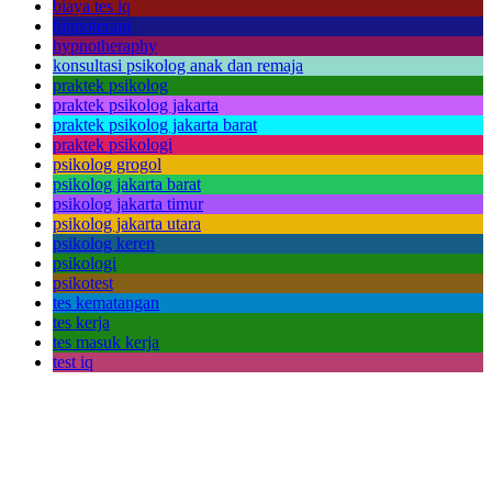
biaya tes iq
hipnoterapi
hypnotheraphy
konsultasi psikolog anak dan remaja
praktek psikolog
praktek psikolog jakarta
praktek psikolog jakarta barat
praktek psikologi
psikolog grogol
psikolog jakarta barat
psikolog jakarta timur
psikolog jakarta utara
psikolog keren
psikologi
psikotest
tes kematangan
tes kerja
tes masuk kerja
test iq