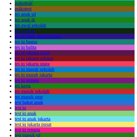
psikologi
psikotest
tes anak sd
tes anak tk
tes awal sekolah
tes iq anak
tes iq anak jakarta pusat
tes iq bagus
tes iq balita
tes iq jakarta barat
tes iq jakarta selatan
tes iq jakarta utara
tes iq masuk sekolah
tes iq murah jakarta
tes iq remaja
tes kerja
tes masuk sekolah
tes masuk smp
test bakat anak
test iq
test iq anak
test iq anak jakarta
test iq jakarta pusat
test iq remaja
test masuk sd