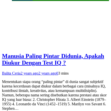
Manusia Paling Pintar Didunia, Apakah
Diukur Dengan Test IQ ?
Balita Ceria
2 years ago
2 years ago
0
3 mins
Menentukan siapa orang “paling pintar” di dunia sangat subjektif
karena kecerdasan dapat diukur dalam berbagai cara (misalnya IQ,
kontribusi ilmiah, kreativitas, atau kemampuan multidisiplin).
Namun, beberapa nama sering disebutkan karena prestasi atau skor
IQ yang luar biasa: 2. Christopher Hirata 3. Albert Einstein (1879–
1955) 4. Leonardo da Vinci (1452–1519) 5. Marilyn vos Savant 6.
Stephen…