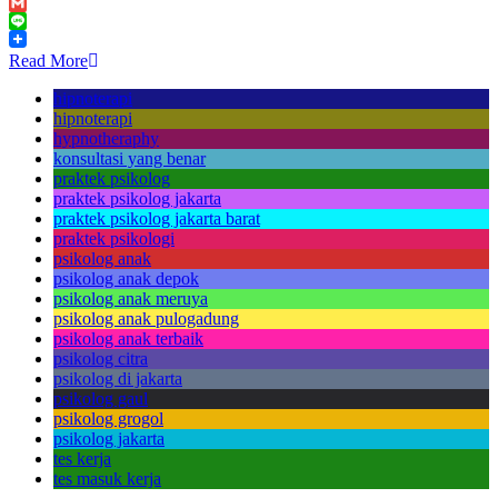
WhatsApp
Gmail
Line
Read More
hipnoterapi
hipnoterapi
hypnotheraphy
konsultasi yang benar
praktek psikolog
praktek psikolog jakarta
praktek psikolog jakarta barat
praktek psikologi
psikolog anak
psikolog anak depok
psikolog anak meruya
psikolog anak pulogadung
psikolog anak terbaik
psikolog citra
psikolog di jakarta
psikolog gaul
psikolog grogol
psikolog jakarta
tes kerja
tes masuk kerja