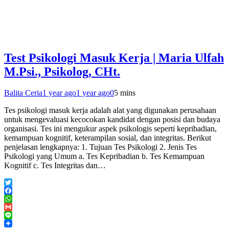
Test Psikologi Masuk Kerja | Maria Ulfah
M.Psi., Psikolog, CHt.
Balita Ceria
1 year ago
1 year ago
0
5 mins
Tes psikologi masuk kerja adalah alat yang digunakan perusahaan
untuk mengevaluasi kecocokan kandidat dengan posisi dan budaya
organisasi. Tes ini mengukur aspek psikologis seperti kepribadian,
kemampuan kognitif, keterampilan sosial, dan integritas. Berikut
penjelasan lengkapnya: 1. Tujuan Tes Psikologi 2. Jenis Tes
Psikologi yang Umum a. Tes Kepribadian b. Tes Kemampuan
Kognitif c. Tes Integritas dan…
Twitter
Facebook
WhatsApp
Gmail
Line