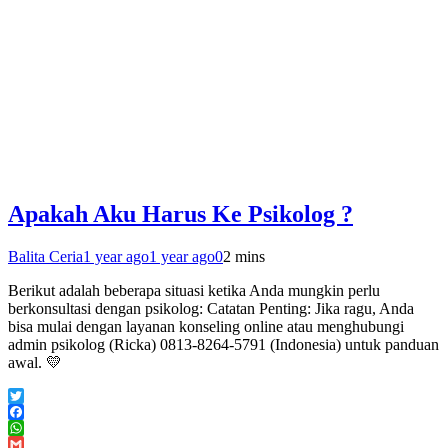
Apakah Aku Harus Ke Psikolog ?
Balita Ceria
1 year ago
1 year ago
0
2 mins
Berikut adalah beberapa situasi ketika Anda mungkin perlu
berkonsultasi dengan psikolog: Catatan Penting: Jika ragu, Anda
bisa mulai dengan layanan konseling online atau menghubungi
admin psikolog (Ricka) 0813-8264-5791 (Indonesia) untuk panduan
awal. 💛
Twitter
Facebook
WhatsApp