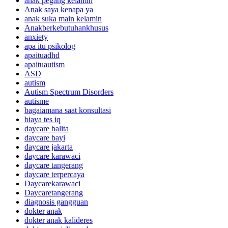
anak pegang kelamin
Anak saya kenapa ya
anak suka main kelamin
Anakberkebutuhankhusus
anxiety
apa itu psikolog
apaituadhd
apaituautism
ASD
autism
Autism Spectrum Disorders
autisme
bagaiamana saat konsultasi
biaya tes iq
daycare balita
daycare bayi
daycare jakarta
daycare karawaci
daycare tangerang
daycare terpercaya
Daycarekarawaci
Daycaretangerang
diagnosis gangguan
dokter anak
dokter anak kalideres