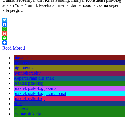
Utama: Prosesnya: Ciri Khas Penting: Intinya: Konsultasi psikolog
adalah “obat” untuk kesehatan mental dan emosional, sama seperti
kita pergi…
Twitter
Facebook
WhatsApp
Gmail
Line
Read More
biaya tes iq
hipnoterapi
hipnoterapi
hypnotheraphy
Kepercayaan diri anak
praktek psikolog
praktek psikolog jakarta
praktek psikolog jakarta barat
praktek psikologi
Stres
tes kerja
tes masuk kerja