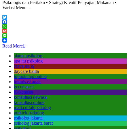
Psikologis dan Perilaku • Strategi Kreatif Penyajian Makanan •
Variasi Menu…
Twitter
Facebook
WhatsApp
Gmail
Line
Read More
alamat psikolog
apa itu psikolog
biaya tes iq
daycare balita
hipnoterapi online
imunisasi anak
kecemasan
Kekerasan
konsultasi dewasa
konsultasi online
maria ulfah psikolog
praktek psikolog
psikolog jakarta
psikolog jakarta barat
psikologi