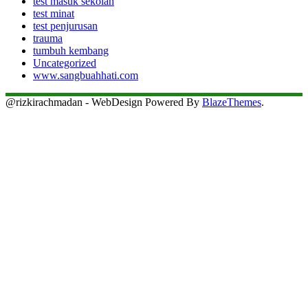
test masuk sekolah
test minat
test penjurusan
trauma
tumbuh kembang
Uncategorized
www.sangbuahhati.com
@rizkirachmadan - WebDesign Powered By
BlazeThemes
.