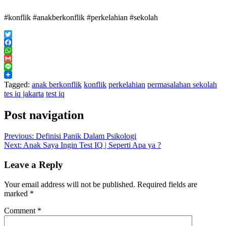
#konflik #anakberkonflik #perkelahian #sekolah
Twitter
Facebook
WhatsApp
Gmail
Line
Tagged:
anak berkonflik
konflik
perkelahian
permasalahan sekolah
tes iq jakarta
test iq
Post navigation
Previous:
Definisi Panik Dalam Psikologi
Next:
Anak Saya Ingin Test IQ | Seperti Apa ya ?
Leave a Reply
Your email address will not be published.
Required fields are
marked
*
Comment
*