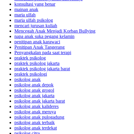
konsultasi yang benar
mainan anak
maria ulfah
maria ulfah psikolog
mencari jurusan kuliah
Mencegah Anak Menjadi Korban Bullying
napa anak suka pegang kelamin
penitipan anak karawaci
Penitipan Anak Tangerang
Penyangkalan pada saat terapi
praktek psikolog
praktek psikolog jakarta
praktek psikolog jakarta barat
praktek psikologi
psikolog anak
psikolog anak depok
psikolog anak grogol
psikolog anak jakarta
psikolog anak jakarta barat
psikolog anak kalideres
psikolog anak meruya
psikolog anak pulogadung
psikolog anak terbaik
psikolog anak terdekat
psikolog citra