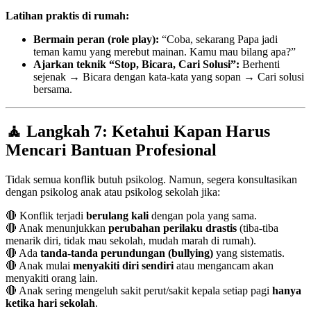
Latihan praktis di rumah:
Bermain peran (role play):
“Coba, sekarang Papa jadi
teman kamu yang merebut mainan. Kamu mau bilang apa?”
Ajarkan teknik “Stop, Bicara, Cari Solusi”:
Berhenti
sejenak → Bicara dengan kata-kata yang sopan → Cari solusi
bersama.
🧘 Langkah 7: Ketahui Kapan Harus
Mencari Bantuan Profesional
Tidak semua konflik butuh psikolog. Namun, segera konsultasikan
dengan psikolog anak atau psikolog sekolah jika:
🔴 Konflik terjadi
berulang kali
dengan pola yang sama.
🔴 Anak menunjukkan
perubahan perilaku drastis
(tiba-tiba
menarik diri, tidak mau sekolah, mudah marah di rumah).
🔴 Ada
tanda-tanda perundungan (bullying)
yang sistematis.
🔴 Anak mulai
menyakiti diri sendiri
atau mengancam akan
menyakiti orang lain.
🔴 Anak sering mengeluh sakit perut/sakit kepala setiap pagi
hanya
ketika hari sekolah
.