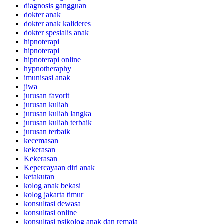
diagnosis gangguan
dokter anak
dokter anak kalideres
dokter spesialis anak
hipnoterapi
hipnoterapi
hipnoterapi online
hypnotheraphy
imunisasi anak
jiwa
jurusan favorit
jurusan kuliah
jurusan kuliah langka
jurusan kuliah terbaik
jurusan terbaik
kecemasan
kekerasan
Kekerasan
Kepercayaan diri anak
ketakutan
kolog anak bekasi
kolog jakarta timur
konsultasi dewasa
konsultasi online
konsultasi psikolog anak dan remaja