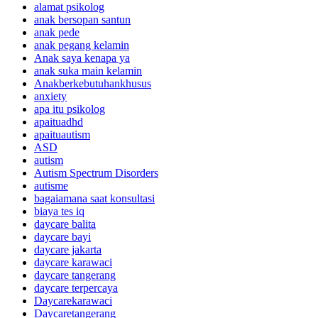
alamat psikolog
anak bersopan santun
anak pede
anak pegang kelamin
Anak saya kenapa ya
anak suka main kelamin
Anakberkebutuhankhusus
anxiety
apa itu psikolog
apaituadhd
apaituautism
ASD
autism
Autism Spectrum Disorders
autisme
bagaiamana saat konsultasi
biaya tes iq
daycare balita
daycare bayi
daycare jakarta
daycare karawaci
daycare tangerang
daycare terpercaya
Daycarekarawaci
Daycaretangerang