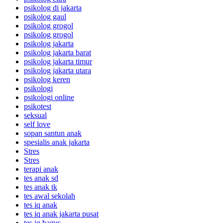
psikolog di jakarta
psikolog gaul
psikolog grogol
psikolog grogol
psikolog jakarta
psikolog jakarta barat
psikolog jakarta timur
psikolog jakarta utara
psikolog keren
psikologi
psikologi online
psikotest
seksual
self love
sopan santun anak
spesialis anak jakarta
Stres
Stres
terapi anak
tes anak sd
tes anak tk
tes awal sekolah
tes iq anak
tes iq anak jakarta pusat
tes iq bagus