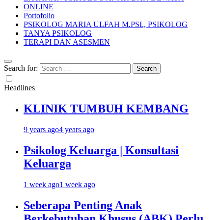
ONLINE
Portofolio
PSIKOLOG MARIA ULFAH M.PSI., PSIKOLOG
TANYA PSIKOLOG
TERAPI DAN ASESMEN
Search for:
Headlines
KLINIK TUMBUH KEMBANG
9 years ago
4 years ago
Psikolog Keluarga | Konsultasi
Keluarga
1 week ago
1 week ago
Seberapa Penting Anak
Berkebutuhan Khusus (ABK) Perlu