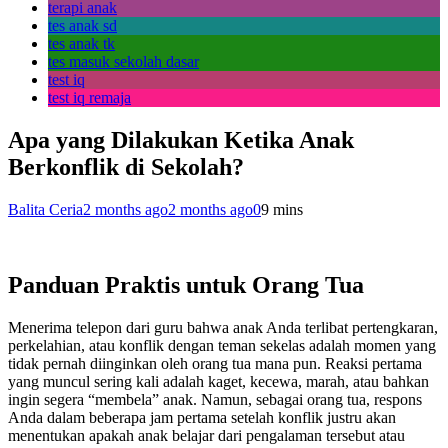
terapi anak
tes anak sd
tes anak tk
tes masuk sekolah dasar
test iq
test iq remaja
Apa yang Dilakukan Ketika Anak
Berkonflik di Sekolah?
Balita Ceria
2 months ago
2 months ago
0
9 mins
Panduan Praktis untuk Orang Tua
Menerima telepon dari guru bahwa anak Anda terlibat pertengkaran,
perkelahian, atau konflik dengan teman sekelas adalah momen yang
tidak pernah diinginkan oleh orang tua mana pun. Reaksi pertama
yang muncul sering kali adalah kaget, kecewa, marah, atau bahkan
ingin segera “membela” anak. Namun, sebagai orang tua, respons
Anda dalam beberapa jam pertama setelah konflik justru akan
menentukan apakah anak belajar dari pengalaman tersebut atau