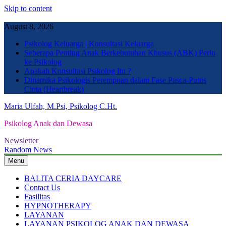
Skip to content
August 8, 2026
Psikolog Keluarga | Konsultasi Keluarga
Seberapa Penting Anak Berkebutuhan Khusus (ABK) Perlu
ke Psikolog
Apakah Konsultasi Psikolog Itu ?
Dinamika Psikologis Perempuan dalam Fase Pasca-Putus
Cinta (Heartbreak)
Maria Ulfah, M.Psi, Psikolog C.Ht.
Psikolog Anak dan Dewasa
Newsletter
Random News
Menu
BALITA CERIA DAYCARE
Contact Us
Fasilitas
HYPNOTHERAPY
LAYANAN
LAYANAN PSIKOLOG ANAK DAN DEWASA