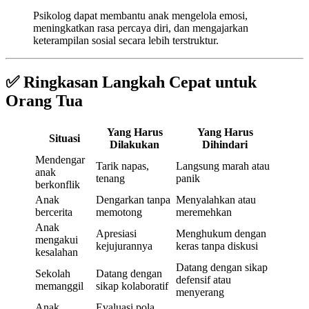
Psikolog dapat membantu anak mengelola emosi,
meningkatkan rasa percaya diri, dan mengajarkan
keterampilan sosial secara lebih terstruktur.
✅ Ringkasan Langkah Cepat untuk
Orang Tua
Yang Harus
Yang Harus
Situasi
Dilakukan
Dihindari
Mendengar
Tarik napas,
Langsung marah atau
anak
tenang
panik
berkonflik
Anak
Dengarkan tanpa
Menyalahkan atau
bercerita
memotong
meremehkan
Anak
Apresiasi
Menghukum dengan
mengakui
kejujurannya
keras tanpa diskusi
kesalahan
Datang dengan sikap
Sekolah
Datang dengan
defensif atau
memanggil
sikap kolaboratif
menyerang
Anak
Evaluasi pola,