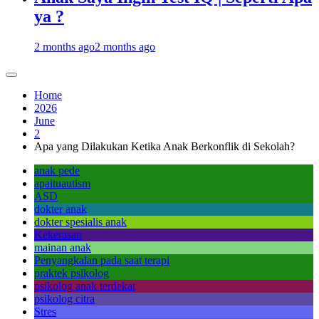
ya ?
2 months ago
2 months ago
Home
2026
June
2
Apa yang Dilakukan Ketika Anak Berkonflik di Sekolah?
anak pede
apaituautism
ASD
dokter anak
dokter spesialis anak
Kekerasan
mainan anak
Penyangkalan pada saat terapi
praktek psikolog
psikolog anak terdekat
psikolog citra
Stres