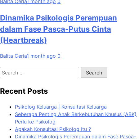
Balita Ceria
1 month ago
0
Dinamika Psikologis Perempuan
dalam Fase Pasca-Putus Cinta
(Heartbreak)
Balita Ceria
1 month ago
0
Search
for:
Recent Posts
Psikolog Keluarga | Konsultasi Keluarga
Seberapa Penting Anak Berkebutuhan Khusus (ABK)
Perlu ke Psikolog
Apakah Konsultasi Psikolog Itu ?
Dinamika Psikologis Perempuan dalam Fase Pasca-