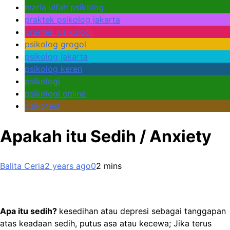
maria ulfah psikolog
praktek psikolog jakarta
praktek psikologi
psikolog grogol
psikolog jakarta
psikolog keren
psikologi
psikologi online
psikotest
Apakah itu Sedih / Anxiety
Balita Ceria
2 years ago
0
2 mins
Apa itu sedih?
kesedihan atau depresi sebagai tanggapan
atas keadaan sedih, putus asa atau kecewa; Jika terus