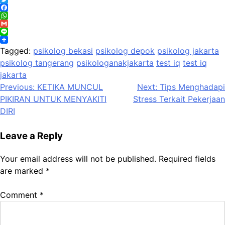
Twitter
Facebook
WhatsApp
Gmail
Line
Tagged:
psikolog bekasi
psikolog depok
psikolog jakarta
psikolog tangerang
psikologanakjakarta
test iq
test iq
jakarta
Post
Previous:
KETIKA MUNCUL
Next:
Tips Menghadapi
PIKIRAN UNTUK MENYAKITI
Stress Terkait Pekerjaan
navigation
DIRI
Leave a Reply
Your email address will not be published.
Required fields
are marked
*
Comment
*