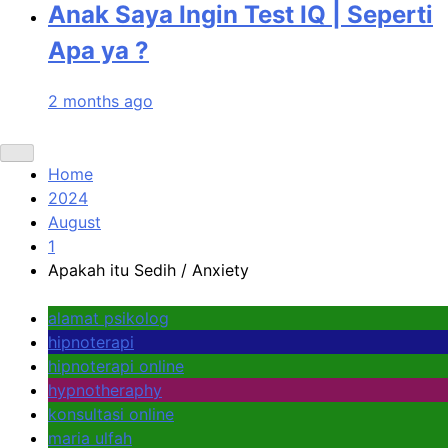
Anak Saya Ingin Test IQ | Seperti
Apa ya ?
2 months ago
Home
2024
August
1
Apakah itu Sedih / Anxiety
alamat psikolog
hipnoterapi
hipnoterapi online
hypnotheraphy
konsultasi online
maria ulfah