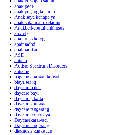
anak bersopan santun
anak pede
anak pegang kelamin
Anak saya kenapa ya
anak suka main kelamin
Anakberkebutuhankhusus
anxiety
apa itu psikolog
apaituadhd
apaituautism
ASD
autism
Autism Spectrum Disorders
autisme
bagaiamana saat konsultasi
biaya tes iq
daycare balita
daycare bayi
daycare jakarta
daycare karawaci
daycare tangerang
daycare terpercaya
Daycarekarawaci
Daycaretangerang
diagnosis gangguan