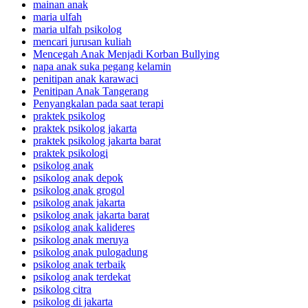
mainan anak
maria ulfah
maria ulfah psikolog
mencari jurusan kuliah
Mencegah Anak Menjadi Korban Bullying
napa anak suka pegang kelamin
penitipan anak karawaci
Penitipan Anak Tangerang
Penyangkalan pada saat terapi
praktek psikolog
praktek psikolog jakarta
praktek psikolog jakarta barat
praktek psikologi
psikolog anak
psikolog anak depok
psikolog anak grogol
psikolog anak jakarta
psikolog anak jakarta barat
psikolog anak kalideres
psikolog anak meruya
psikolog anak pulogadung
psikolog anak terbaik
psikolog anak terdekat
psikolog citra
psikolog di jakarta