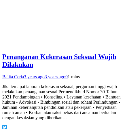
Penanganan Kekerasan Seksual Wajib
Dilakukan
Balita Ceria
3 years ago
3 years ago
0
1 mins
Jika terdapat laporan kekerasan seksual, perguruan tinggi wajib
melakukan penanganan sesuai Permendikbud Nomor 30 Tahun
2021 Pendampingan • Konseling • Layanan kesehatan • Bantuan
hukum • Advokasi • Bimbingan sosial dan rohani Perlindungan •
Jaminan keberlanjutan pendidikan atau pekerjaan • Penyediaan
rumah aman • Korban atau saksi bebas dari ancaman berkaitan
dengan kesaksian yang diberikan…