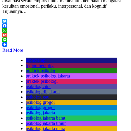
divalidasi secara empiris untuk membantu klien dalam mengatasi
kesulitan emosional, perilaku, interpersonal, dan kognitif.
Tujuannya…
Twitter
Facebook
WhatsApp
Gmail
Line
Read More
hipnoterapi
hypnotheraphy
praktek psikolog
praktek psikolog jakarta
praktek psikologi
psikolog citra
psikolog di jakarta
psikolog gaul
psikolog grogol
psikolog grogol
psikolog jakarta
psikolog jakarta barat
psikolog jakarta timur
psikolog jakarta utara