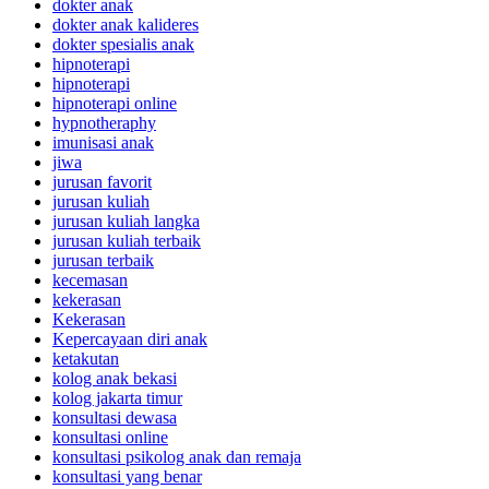
dokter anak
dokter anak kalideres
dokter spesialis anak
hipnoterapi
hipnoterapi
hipnoterapi online
hypnotheraphy
imunisasi anak
jiwa
jurusan favorit
jurusan kuliah
jurusan kuliah langka
jurusan kuliah terbaik
jurusan terbaik
kecemasan
kekerasan
Kekerasan
Kepercayaan diri anak
ketakutan
kolog anak bekasi
kolog jakarta timur
konsultasi dewasa
konsultasi online
konsultasi psikolog anak dan remaja
konsultasi yang benar