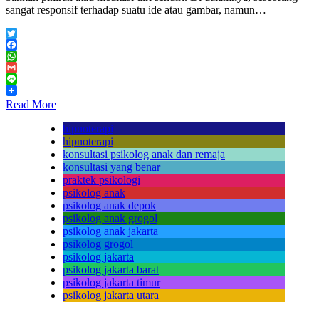
sangat responsif terhadap suatu ide atau gambar, namun…
Twitter
Facebook
WhatsApp
Gmail
Line
Read More
hipnoterapi
hipnoterapi
konsultasi psikolog anak dan remaja
konsultasi yang benar
praktek psikologi
psikolog anak
psikolog anak depok
psikolog anak grogol
psikolog anak jakarta
psikolog grogol
psikolog jakarta
psikolog jakarta barat
psikolog jakarta timur
psikolog jakarta utara