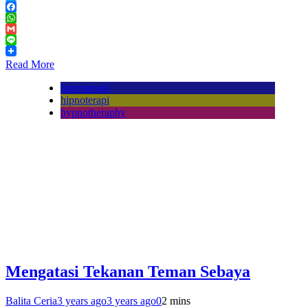
Twitter
Facebook
WhatsApp
Gmail
Line
Read More
hipnoterapi
hipnoterapi
hypnotheraphy
Mengatasi Tekanan Teman Sebaya
Balita Ceria
3 years ago
3 years ago
0
2 mins