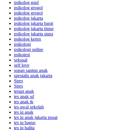
psikolog gaul
psikolog grogol
psikolog grogol
psikolog jakarta
psikolog jakarta barat
psikolog jakarta timur
psikolog jakarta utara
psikolog keren
psikologi
psikologi online
psikotest
seksual
self love
sopan santun anak
spesialis anak jakarta
Stres
Stres
terapi anak
tes anak sd
tes anak tk
tes awal sekolah
tes iq anak
tes iq anak jakarta pusat
tes iq bagus
tes iq balita