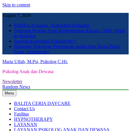
Skip to content
August 7, 2026
Psikolog Keluarga | Konsultasi Keluarga
Seberapa Penting Anak Berkebutuhan Khusus (ABK) Perlu
ke Psikolog
Apakah Konsultasi Psikolog Itu ?
Dinamika Psikologis Perempuan dalam Fase Pasca-Putus
Cinta (Heartbreak)
Maria Ulfah, M.Psi, Psikolog C.Ht.
Psikolog Anak dan Dewasa
Newsletter
Random News
Menu
BALITA CERIA DAYCARE
Contact Us
Fasilitas
HYPNOTHERAPY
LAYANAN
LAYANAN PSIKOLOG ANAK DAN DEWASA