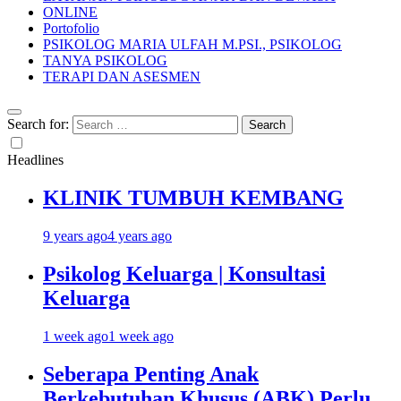
ONLINE
Portofolio
PSIKOLOG MARIA ULFAH M.PSI., PSIKOLOG
TANYA PSIKOLOG
TERAPI DAN ASESMEN
Search for:
Headlines
KLINIK TUMBUH KEMBANG
9 years ago
4 years ago
Psikolog Keluarga | Konsultasi
Keluarga
1 week ago
1 week ago
Seberapa Penting Anak
Berkebutuhan Khusus (ABK) Perlu