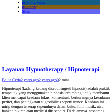
psikolog keren
psikotest
Stres
Layanan Hypnotherapy / Hipnoterapi
Balita Ceria
2 years ago
2 years ago
0
2 mins
Hipnoterapi (kadang-kadang disebut sugesti hipnosis) adalah praktik
terapeutik yang menggunakan hipnosis terbimbing untuk membantu
klien mencapai keadaan fokus, konsentrasi, berkurangnya kesadaran
perifer, dan peningkatan sugestibilitas seperti trance. Keadaan ini
mirip dengan terserap sepenuhnya dalam buku, film, musik, atau
bahkan pikiran atau meditasi diri sendiri. Di dalamnya, seseorang