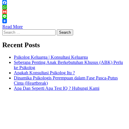
Twitter
Facebook
WhatsApp
Gmail
Line
Read More
Search
for:
Recent Posts
Psikolog Keluarga | Konsultasi Keluarga
Seberapa Penting Anak Berkebutuhan Khusus (ABK) Perlu
ke Psikolog
Apakah Konsultasi Psikolog Itu ?
Dinamika Psikologis Perempuan dalam Fase Pasca-Putus
Cinta (Heartbreak)
Apa Dan Seperti Apa Test IQ ? Hubungi Kami