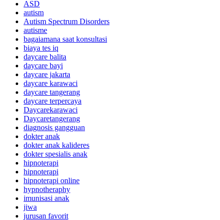
ASD
autism
Autism Spectrum Disorders
autisme
bagaiamana saat konsultasi
biaya tes iq
daycare balita
daycare bayi
daycare jakarta
daycare karawaci
daycare tangerang
daycare terpercaya
Daycarekarawaci
Daycaretangerang
diagnosis gangguan
dokter anak
dokter anak kalideres
dokter spesialis anak
hipnoterapi
hipnoterapi
hipnoterapi online
hypnotheraphy
imunisasi anak
jiwa
jurusan favorit