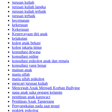
jurusan kuliah
jurusan kuliah langka
jurusan kuliah terbaik
jurusan terbaik
kecemasan
kekerasan
Kekerasan
Kepercayaan diri anak
ketakutan
kolog anak bekasi
kolog jakarta timur
konsultasi dewasa
konsultasi online
konsultasi psikolog anak dan remaja
konsultasi yang benar
mainan anak
maria ulfah
maria ulfah psikolog
mencari jurusan kuliah
Mencegah Anak Menjadi Korban Bullying
napa anak suka pegang kelamin
penitipan anak karawaci
Penitipan Anak Tangerang
Penyangkalan pada saat terapi
praktek psikolog