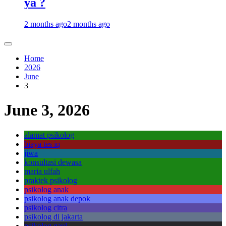
ya ?
2 months ago
2 months ago
Home
2026
June
3
June 3, 2026
alamat psikolog
biaya tes iq
jiwa
konsultasi dewasa
maria ulfah
praktek psikolog
psikolog anak
psikolog anak depok
psikolog citra
psikolog di jakarta
psikolog gaul