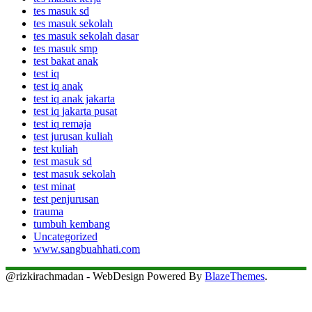
tes masuk sd
tes masuk sekolah
tes masuk sekolah dasar
tes masuk smp
test bakat anak
test iq
test iq anak
test iq anak jakarta
test iq jakarta pusat
test iq remaja
test jurusan kuliah
test kuliah
test masuk sd
test masuk sekolah
test minat
test penjurusan
trauma
tumbuh kembang
Uncategorized
www.sangbuahhati.com
@rizkirachmadan - WebDesign Powered By
BlazeThemes
.