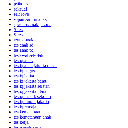
psikotest
seksual
self love
sopan santun anak
spesialis anak jakarta
Stres
Stres
terapi anak
tes anak sd
tes anak tk
tes awal sekolah
tes iq anak
tes iq anak jakarta pusat
tes iq bagus
tes iq balita
tes iq jakarta barat
tes iq jakarta selatan
tes iq jakarta utara
tes iq masuk sekolah
tes iq murah jakarta
tes iq remaja
tes kematangan
tes kematangan anak
tes kerja
tes masuk kerja