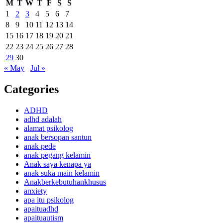
M
T
W
T
F
S
S
1
2
3
4
5
6
7
8
9
10
11
12
13
14
15
16
17
18
19
20
21
22
23
24
25
26
27
28
29
30
« May
Jul »
Categories
ADHD
adhd adalah
alamat psikolog
anak bersopan santun
anak pede
anak pegang kelamin
Anak saya kenapa ya
anak suka main kelamin
Anakberkebutuhankhusus
anxiety
apa itu psikolog
apaituadhd
apaituautism