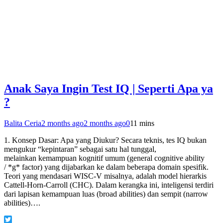
Anak Saya Ingin Test IQ | Seperti Apa ya
?
Balita Ceria
2 months ago
2 months ago
0
11 mins
1. Konsep Dasar: Apa yang Diukur? Secara teknis, tes IQ bukan
mengukur “kepintaran” sebagai satu hal tunggal,
melainkan kemampuan kognitif umum (general cognitive ability
/ *g* factor) yang dijabarkan ke dalam beberapa domain spesifik.
Teori yang mendasari WISC-V misalnya, adalah model hierarkis
Cattell-Horn-Carroll (CHC). Dalam kerangka ini, inteligensi terdiri
dari lapisan kemampuan luas (broad abilities) dan sempit (narrow
abilities)….