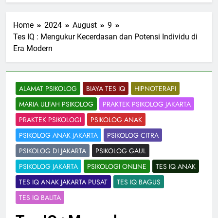
Home
2024
August
9
Tes IQ : Mengukur Kecerdasan dan Potensi Individu di
Era Modern
ALAMAT PSIKOLOG
BIAYA TES IQ
HIPNOTERAPI
MARIA ULFAH PSIKOLOG
PRAKTEK PSIKOLOG JAKARTA
PRAKTEK PSIKOLOGI
PSIKOLOG ANAK
PSIKOLOG ANAK JAKARTA
PSIKOLOG CITRA
PSIKOLOG DI JAKARTA
PSIKOLOG GAUL
PSIKOLOG JAKARTA
PSIKOLOGI ONLINE
TES IQ ANAK
TES IQ ANAK JAKARTA PUSAT
TES IQ BAGUS
TES IQ BALITA