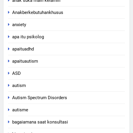
anak suka main kelamin
Anakberkebutuhankhusus
anxiety
apa itu psikolog
apaituadhd
apaituautism
ASD
autism
Autism Spectrum Disorders
autisme
bagaiamana saat konsultasi