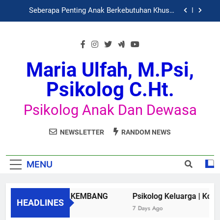
(ABK) Perlu ke Psikolog
Skip
Apakah Konsultasi Psikolog Itu ?
to
content
Dinamika Psikologis Perempuan dalam Fase
Pasca-Putus Cinta (Heartbreak)
Psikolog Keluarga | Konsultasi Keluarga
Maria Ulfah, M.Psi,
Seberapa Penting Anak Berkebutuhan Khusus
Psikolog C.Ht.
(ABK) Perlu ke Psikolog
Apakah Konsultasi Psikolog Itu ?
Psikolog Anak Dan Dewasa
Dinamika Psikologis Perempuan dalam Fase
Pasca-Putus Cinta (Heartbreak)
NEWSLETTER
RANDOM NEWS
MENU
KLINIK TUMBUH KEMBANG
Psikolog Keluarga | Konsult
HEADLINES
9 Years Ago
7 Days Ago