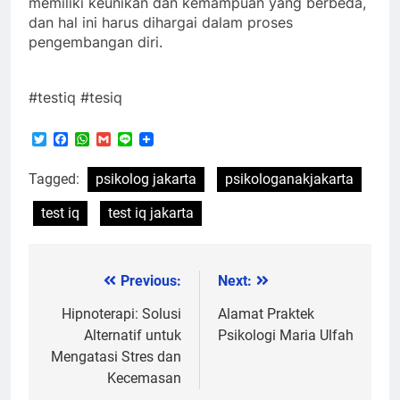
memiliki keunikan dan kemampuan yang berbeda,
dan hal ini harus dihargai dalam proses
pengembangan diri.
#testiq #tesiq
Twitter
Facebook
WhatsApp
Gmail
Line
Tagged:
psikolog jakarta
psikologanakjakarta
test iq
test iq jakarta
Previous:
Next:
Post
navigation
Hipnoterapi: Solusi
Alamat Praktek
Alternatif untuk
Psikologi Maria Ulfah
Mengatasi Stres dan
Kecemasan