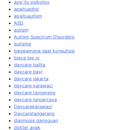
apa itu psikolog
apaituadhd
apaituautism
ASD
autism
Autism Spectrum Disorders
autisme
bagaiamana saat konsultasi
biaya tes iq
daycare balita
daycare bayi
daycare jakarta
daycare karawaci
daycare tangerang
daycare terpercaya
Daycarekarawaci
Daycaretangerang
diagnosis gangguan
dokter anak