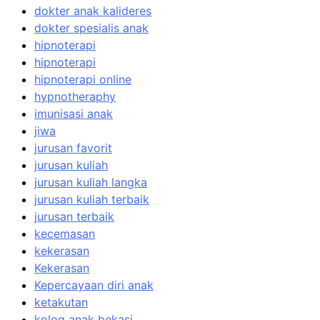
dokter anak kalideres
dokter spesialis anak
hipnoterapi
hipnoterapi
hipnoterapi online
hypnotheraphy
imunisasi anak
jiwa
jurusan favorit
jurusan kuliah
jurusan kuliah langka
jurusan kuliah terbaik
jurusan terbaik
kecemasan
kekerasan
Kekerasan
Kepercayaan diri anak
ketakutan
kolog anak bekasi