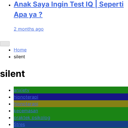
Anak Saya Ingin Test IQ | Seperti
Apa ya ?
2 months ago
Home
silent
silent
anxiety
hipnoterapi
hipnoterapi
kecemasan
praktek psikolog
Stres