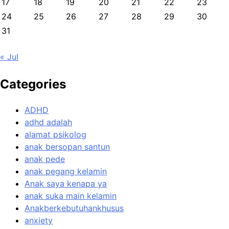
17
18
19
20
21
22
23
24
25
26
27
28
29
30
31
« Jul
Categories
ADHD
adhd adalah
alamat psikolog
anak bersopan santun
anak pede
anak pegang kelamin
Anak saya kenapa ya
anak suka main kelamin
Anakberkebutuhankhusus
anxiety