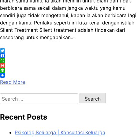
marah sama kamu, ia akan memilih untuk diam dan tidak
berbicara sama sekali dalam jangka waktu yang kamu
sendiri juga tidak mengetahui, kapan ia akan berbicara lagi
dengan kamu. Perilaku seperti ini kita kenal dengan istilah
Silent Treatment Silent treatment adalah tindakan dari
seseorang untuk mengabaikan…
Twitter
Facebook
WhatsApp
Gmail
Line
Read More
Search
for:
Recent Posts
Psikolog Keluarga | Konsultasi Keluarga