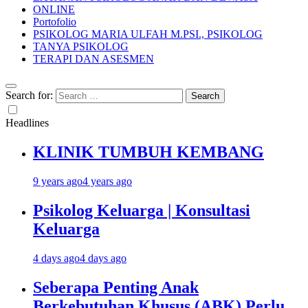
ONLINE
Portofolio
PSIKOLOG MARIA ULFAH M.PSI., PSIKOLOG
TANYA PSIKOLOG
TERAPI DAN ASESMEN
Search for:
Headlines
KLINIK TUMBUH KEMBANG
9 years ago
4 years ago
Psikolog Keluarga | Konsultasi
Keluarga
4 days ago
4 days ago
Seberapa Penting Anak
Berkebutuhan Khusus (ABK) Perlu