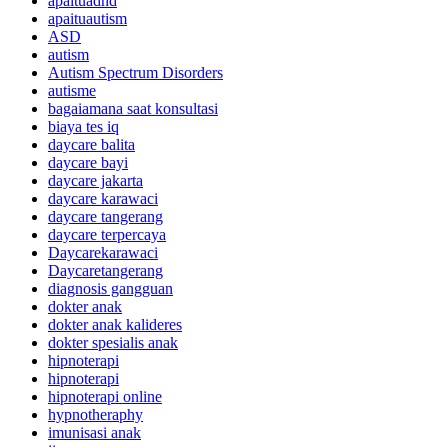
apaituadhd
apaituautism
ASD
autism
Autism Spectrum Disorders
autisme
bagaiamana saat konsultasi
biaya tes iq
daycare balita
daycare bayi
daycare jakarta
daycare karawaci
daycare tangerang
daycare terpercaya
Daycarekarawaci
Daycaretangerang
diagnosis gangguan
dokter anak
dokter anak kalideres
dokter spesialis anak
hipnoterapi
hipnoterapi
hipnoterapi online
hypnotheraphy
imunisasi anak