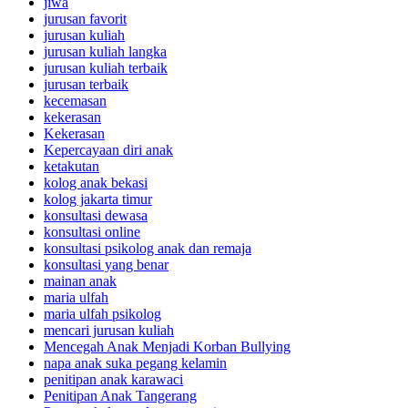
jiwa
jurusan favorit
jurusan kuliah
jurusan kuliah langka
jurusan kuliah terbaik
jurusan terbaik
kecemasan
kekerasan
Kekerasan
Kepercayaan diri anak
ketakutan
kolog anak bekasi
kolog jakarta timur
konsultasi dewasa
konsultasi online
konsultasi psikolog anak dan remaja
konsultasi yang benar
mainan anak
maria ulfah
maria ulfah psikolog
mencari jurusan kuliah
Mencegah Anak Menjadi Korban Bullying
napa anak suka pegang kelamin
penitipan anak karawaci
Penitipan Anak Tangerang