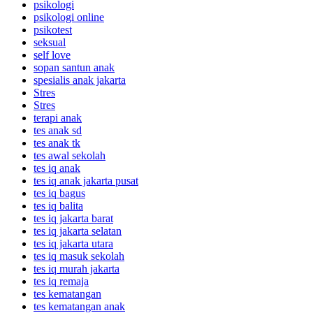
psikologi
psikologi online
psikotest
seksual
self love
sopan santun anak
spesialis anak jakarta
Stres
Stres
terapi anak
tes anak sd
tes anak tk
tes awal sekolah
tes iq anak
tes iq anak jakarta pusat
tes iq bagus
tes iq balita
tes iq jakarta barat
tes iq jakarta selatan
tes iq jakarta utara
tes iq masuk sekolah
tes iq murah jakarta
tes iq remaja
tes kematangan
tes kematangan anak