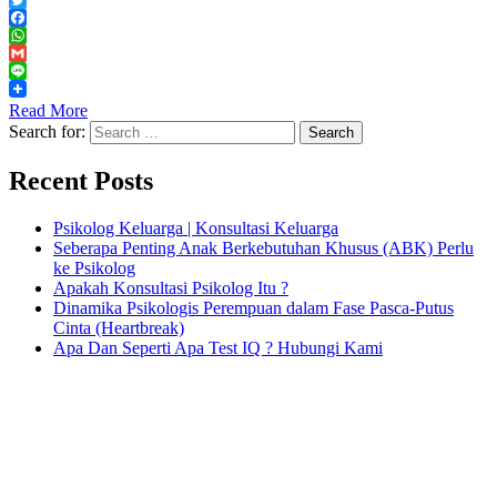
Twitter
Facebook
WhatsApp
Gmail
Line
Read More
Search for:
Recent Posts
Psikolog Keluarga | Konsultasi Keluarga
Seberapa Penting Anak Berkebutuhan Khusus (ABK) Perlu
ke Psikolog
Apakah Konsultasi Psikolog Itu ?
Dinamika Psikologis Perempuan dalam Fase Pasca-Putus
Cinta (Heartbreak)
Apa Dan Seperti Apa Test IQ ? Hubungi Kami