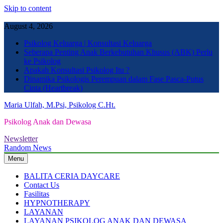
Skip to content
August 4, 2026
Psikolog Keluarga | Konsultasi Keluarga
Seberapa Penting Anak Berkebutuhan Khusus (ABK) Perlu
ke Psikolog
Apakah Konsultasi Psikolog Itu ?
Dinamika Psikologis Perempuan dalam Fase Pasca-Putus
Cinta (Heartbreak)
Maria Ulfah, M.Psi, Psikolog C.Ht.
Psikolog Anak dan Dewasa
Newsletter
Random News
Menu
BALITA CERIA DAYCARE
Contact Us
Fasilitas
HYPNOTHERAPY
LAYANAN
LAYANAN PSIKOLOG ANAK DAN DEWASA