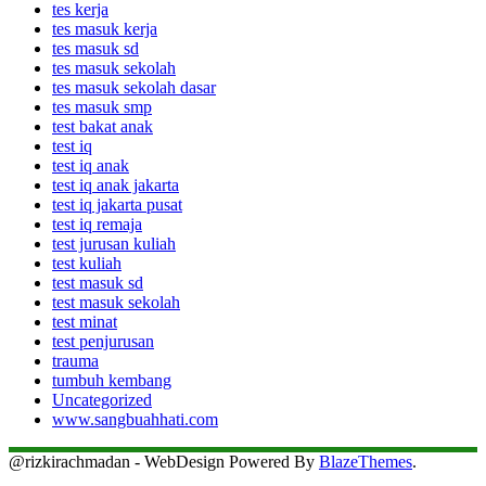
tes kerja
tes masuk kerja
tes masuk sd
tes masuk sekolah
tes masuk sekolah dasar
tes masuk smp
test bakat anak
test iq
test iq anak
test iq anak jakarta
test iq jakarta pusat
test iq remaja
test jurusan kuliah
test kuliah
test masuk sd
test masuk sekolah
test minat
test penjurusan
trauma
tumbuh kembang
Uncategorized
www.sangbuahhati.com
@rizkirachmadan - WebDesign Powered By
BlazeThemes
.