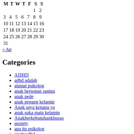
M
T
W
T
F
S
S
1
2
3
4
5
6
7
8
9
10
11
12
13
14
15
16
17
18
19
20
21
22
23
24
25
26
27
28
29
30
31
« Jul
Categories
ADHD
adhd adalah
alamat psikolog
anak bersopan santun
anak pede
anak pegang kelamin
Anak saya kenapa ya
anak suka main kelamin
Anakberkebutuhankhusus
anxiety
apa itu psikolog