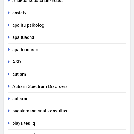
Anakberkebutuhankhusus
anxiety
apa itu psikolog
apaituadhd
apaituautism
ASD
autism
Autism Spectrum Disorders
autisme
bagaiamana saat konsultasi
biaya tes iq