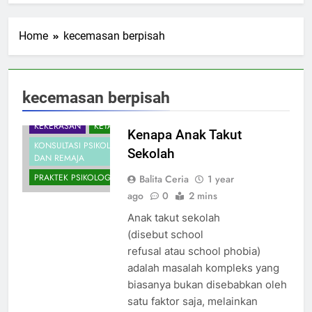
Home
kecemasan berpisah
ANAKBERKEBUTUHANKHUSUS
ANXIETY
kecemasan berpisah
APA ITU PSIKOLOG
KEKERASAN
KETAKUTAN
Kenapa Anak Takut
KONSULTASI PSIKOLOG ANAK
Sekolah
DAN REMAJA
PRAKTEK PSIKOLOG
Balita Ceria
1 year
ago
0
2 mins
Anak takut sekolah
(disebut school
refusal atau school phobia)
adalah masalah kompleks yang
biasanya bukan disebabkan oleh
satu faktor saja, melainkan