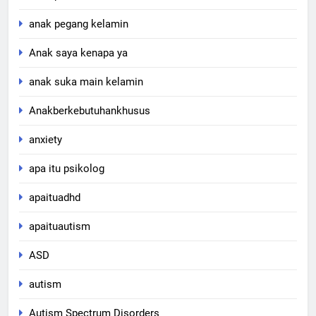
anak pegang kelamin
Anak saya kenapa ya
anak suka main kelamin
Anakberkebutuhankhusus
anxiety
apa itu psikolog
apaituadhd
apaituautism
ASD
autism
Autism Spectrum Disorders