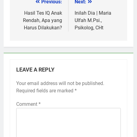
Previous:
Next:
Post
navigation
Hasil Tes IQ Anak
Inilah Dia | Maria
Rendah, Apa yang
Ulfah M.Psi.,
Harus Dilakukan?
Psikolog, CHt
LEAVE A REPLY
Your email address will not be published.
Required fields are marked
*
Comment
*