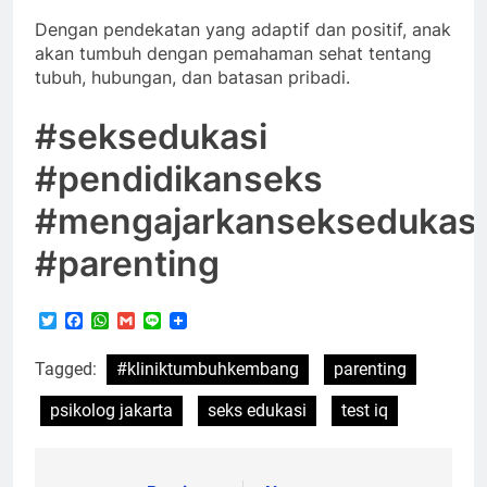
Dengan pendekatan yang adaptif dan positif, anak
akan tumbuh dengan pemahaman sehat tentang
tubuh, hubungan, dan batasan pribadi.
#seksedukasi
#pendidikanseks
#mengajarkanseksedukasi
#parenting
Twitter
Facebook
WhatsApp
Gmail
Line
Tagged:
#kliniktumbuhkembang
parenting
psikolog jakarta
seks edukasi
test iq