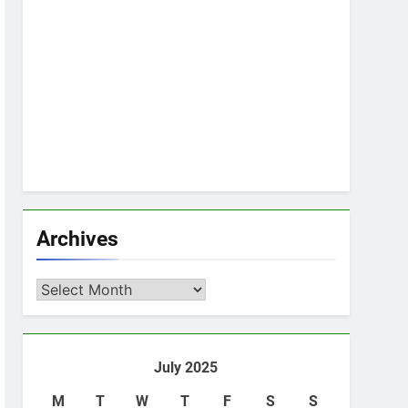
Archives
Archives
July 2025
M
T
W
T
F
S
S