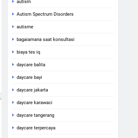
autism
Autism Spectrum Disorders
autisme
bagaiamana saat konsultasi
biaya tes iq
daycare balita
daycare bayi
daycare jakarta
daycare karawaci
daycare tangerang
daycare terpercaya