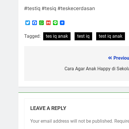
#testiq #tesiq #teskecerdasan
Twitter
Facebook
WhatsApp
Gmail
Line
Tagged:
tes iq anak
test iq
test iq anak
Previou
Post
navigation
Cara Agar Anak Happy di Sekol
LEAVE A REPLY
Your email address will not be published.
Requir