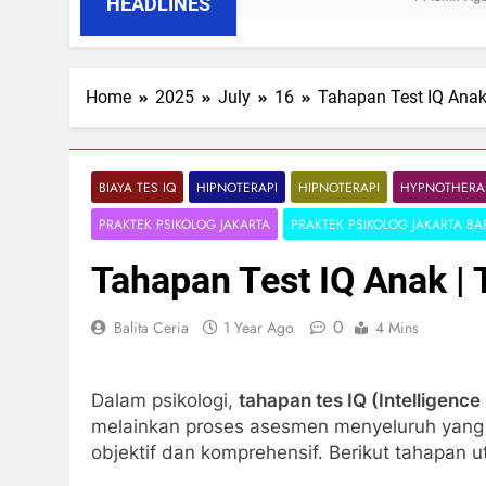
HEADLINES
Home
2025
July
16
Tahapan Test IQ Anak 
BIAYA TES IQ
HIPNOTERAPI
HIPNOTERAPI
HYPNOTHERA
PRAKTEK PSIKOLOG JAKARTA
PRAKTEK PSIKOLOG JAKARTA BA
Tahapan Test IQ Anak | 
0
Balita Ceria
1 Year Ago
4 Mins
Dalam psikologi,
tahapan tes IQ (Intelligence
melainkan proses asesmen menyeluruh yang 
objektif dan komprehensif. Berikut tahapan 