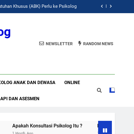
tuhan Khusus (ABK) Perlu ke Psikolog
Apakah Konsultasi Psikolog Itu ?
og
 Fase Pasca-Putus Cinta (Heartbreak)
NEWSLETTER
RANDOM NEWS
sikolog Keluarga | Konsultasi Keluarga
tuhan Khusus (ABK) Perlu ke Psikolog
Apakah Konsultasi Psikolog Itu ?
KOLOG ANAK DAN DEWASA
ONLINE
 Fase Pasca-Putus Cinta (Heartbreak)
RAPI DAN ASESMEN
 Konsultasi Psikolog Itu ?
Dinamika Psikologis Perempu
 Ago
1 Month Ago