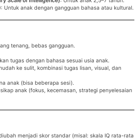
y Scale of Intelligence)
: Untuk anak 2,5–7 tahun.
3): Untuk anak dengan gangguan bahasa atau kultural.
ruang tenang, bebas gangguan.
skan tugas dengan bahasa sesuai usia anak.
 mudah ke sulit, kombinasi tugas lisan, visual, dan
na anak (bisa beberapa sesi).
 sikap anak (fokus, kecemasan, strategi penyelesaian
iubah menjadi skor standar (misal: skala IQ rata-rata