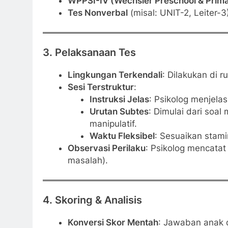
WPPSI-IV (Wechsler Preschool & Primar
Tes Nonverbal
(misal: UNIT-2, Leiter-
3.
Pelaksanaan Tes
Lingkungan Terkendali
: Dilakukan di 
Sesi Terstruktur
:
Instruksi Jelas
: Psikolog menjela
Urutan Subtes
: Dimulai dari soal
manipulatif.
Waktu Fleksibel
: Sesuaikan stami
Observasi Perilaku
: Psikolog mencatat
masalah).
4.
Skoring & Analisis
Konversi Skor Mentah
: Jawaban anak d