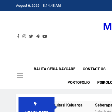
Skip
August 6, 2026
8:14:49 AM
to
content
M
BALITA CERIA DAYCARE
CONTACT US
PORTOFOLIO
PSIKOLO
og Keluarga | Konsultasi Keluarga
Seberapa Penting Ana
Ago
1 Month Ago