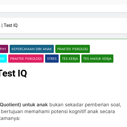
| Test IQ
PHY
KEPERCAYAAN DIRI ANAK
PRAKTEK PSIKOLOG
RAT
PRAKTEK PSIKOLOGI
STRES
TES KERJA
TES MASUK KERJA
Test IQ
 Quotient) untuk anak
bukan sekadar pemberian soal,
bertujuan memahami potensi kognitif anak secara
utamanya: