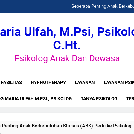
Seberapa Penting Anak Berkebu
aria Ulfah, M.Psi, Psikol
Dinamika Psikologis Perempuan dalam
C.Ht.
P
Psikolog Anak Dan Dewasa
Seberapa Penting Anak Berkebu
FASILITAS
HYPNOTHERAPY
LAYANAN
LAYANAN PSI
Dinamika Psikologis Perempuan dalam
G MARIA ULFAH M.PSI., PSIKOLOG
TANYA PSIKOLOG
TE
k Berkebutuhan Khusus (ABK) Perlu ke Psikolog
Apakah
1 Month