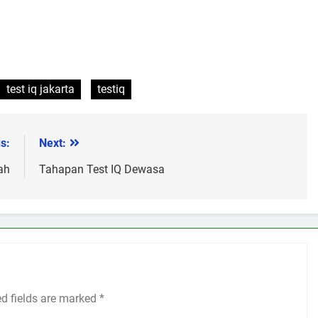
test iq jakarta
testiq
s:
Next:
ah
Tahapan Test IQ Dewasa
ed fields are marked
*