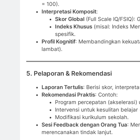
= 100).
Interpretasi Komposit
:
Skor Global
(Full Scale IQ/FSIQ)
Indeks Khusus
(misal: Indeks Mem
spesifik.
Profil Kognitif
: Membandingkan kekuatan
lambat).
5.
Pelaporan & Rekomendasi
Laporan Tertulis
: Berisi skor, interpre
Rekomendasi Praktis
: Contoh:
Program percepatan (akselerasi) 
Intervensi untuk kesulitan belajar 
Modifikasi kurikulum sekolah.
Sesi Feedback dengan Orang Tua
: Me
merencanakan tindak lanjut.