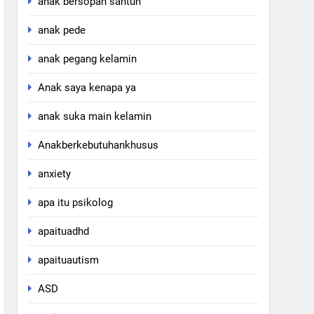
anak bersopan santun
anak pede
anak pegang kelamin
Anak saya kenapa ya
anak suka main kelamin
Anakberkebutuhankhusus
anxiety
apa itu psikolog
apaituadhd
apaituautism
ASD