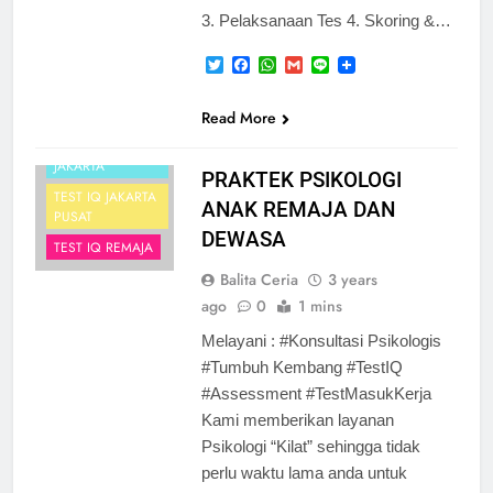
JAKARTA TIMUR
3. Pelaksanaan Tes 4. Skoring &…
PSIKOLOG
Twitter
Facebook
WhatsApp
Gmail
Line
JAKARTA UTARA
PSIKOLOG
KEREN
Read More
TEST IQ ANAK
JAKARTA
PRAKTEK PSIKOLOGI
TEST IQ JAKARTA
ANAK REMAJA DAN
PUSAT
DEWASA
TEST IQ REMAJA
Balita Ceria
3 years
ago
0
1 mins
Melayani : #Konsultasi Psikologis
#Tumbuh Kembang #TestIQ
#Assessment #TestMasukKerja
Kami memberikan layanan
Psikologi “Kilat” sehingga tidak
perlu waktu lama anda untuk