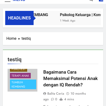
LINIK TUMBUH KEMBANG
Psikolog Keluarga | Konsultas
HEADLINES
Years Ago
1 Week Ago
BIAYA TES IQ
Home
testiq
DIAGNOSIS
GANGGUAN
PRAKTEK
PSIKOLOGI
testiq
PSIKOLOG ANAK
PSIKOTEST
Bagaimana Cara
TERAPI ANAK
Memaksimal Potensi Anak
TUMBUH
dengan IQ Rendah?
KEMBANG
Balita Ceria
10 months
ago
0
4 mins