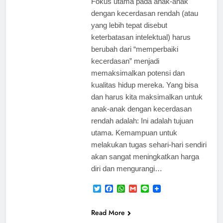
Fokus utama pada anak-anak
dengan kecerdasan rendah (atau
yang lebih tepat disebut
keterbatasan intelektual) harus
berubah dari “memperbaiki
BIAYA TES IQ
kecerdasan” menjadi
HIPNOTERAPI
memaksimalkan potensi dan
HIPNOTERAPI
kualitas hidup mereka. Yang bisa
HYPNOTHERAPHY
dan harus kita maksimalkan untuk
anak-anak dengan kecerdasan
KEPERCAYAAN
DIRI ANAK
rendah adalah: Ini adalah tujuan
utama. Kemampuan untuk
PRAKTEK
PSIKOLOG
melakukan tugas sehari-hari sendiri
PRAKTEK
akan sangat meningkatkan harga
PSIKOLOG
diri dan mengurangi…
JAKARTA
Twitter
Facebook
WhatsApp
Gmail
Line
PRAKTEK
PSIKOLOG
JAKARTA BARAT
Read More
PRAKTEK