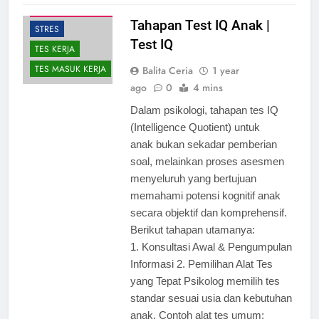
PSIKOLOGI
Tahapan Test IQ Anak |
STRES
Test IQ
TES KERJA
TES MASUK KERJA
Balita Ceria
1 year
ago
0
4 mins
Dalam psikologi, tahapan tes IQ
BIAYA TES IQ
(Intelligence Quotient) untuk
JURUSAN KULIAH
anak bukan sekadar pemberian
soal, melainkan proses asesmen
KONSULTASI
PSIKOLOG ANAK
menyeluruh yang bertujuan
DAN REMAJA
memahami potensi kognitif anak
PSIKOLOG CITRA
secara objektif dan komprehensif.
PSIKOLOG GAUL
Berikut tahapan utamanya:
1. Konsultasi Awal & Pengumpulan
PSIKOLOG
JAKARTA
Informasi 2. Pemilihan Alat Tes
yang Tepat Psikolog memilih tes
PSIKOLOG
JAKARTA BARAT
standar sesuai usia dan kebutuhan
PSIKOLOG
anak. Contoh alat tes umum: