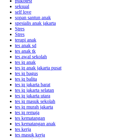
psikotest
seksual
self love
sopan santun anak
spesialis anak jakarta
Stres
Stres
terapi anak
tes anak sd
tes anak tk
tes awal sekolah
tes iq anak
tes iq anak jakarta pusat
tes iq bagus
tes iq balita
tes iq jakarta barat
tes iq jakarta selatan
tes iq jakarta utara
tes iq masuk sekolah
tes iq murah jakarta
tes iq remaja
tes kematangan
tes kematangan anak
tes kerja
tes masuk kerja