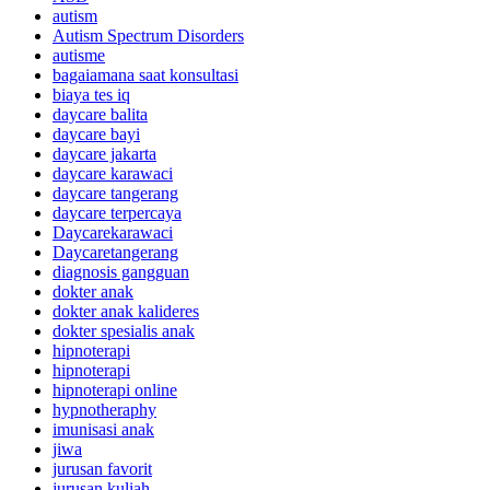
autism
Autism Spectrum Disorders
autisme
bagaiamana saat konsultasi
biaya tes iq
daycare balita
daycare bayi
daycare jakarta
daycare karawaci
daycare tangerang
daycare terpercaya
Daycarekarawaci
Daycaretangerang
diagnosis gangguan
dokter anak
dokter anak kalideres
dokter spesialis anak
hipnoterapi
hipnoterapi
hipnoterapi online
hypnotheraphy
imunisasi anak
jiwa
jurusan favorit
jurusan kuliah