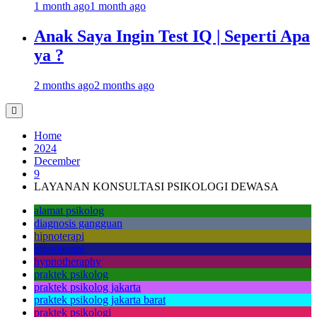
1 month ago
1 month ago
Anak Saya Ingin Test IQ | Seperti Apa
ya ?
2 months ago
2 months ago
Home
2024
December
9
LAYANAN KONSULTASI PSIKOLOGI DEWASA
alamat psikolog
diagnosis gangguan
hipnoterapi
hipnoterapi
hypnotheraphy
praktek psikolog
praktek psikolog jakarta
praktek psikolog jakarta barat
praktek psikologi