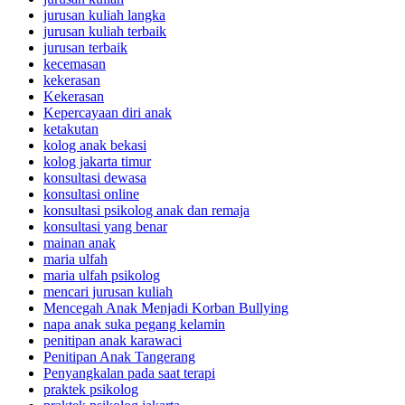
jurusan kuliah langka
jurusan kuliah terbaik
jurusan terbaik
kecemasan
kekerasan
Kekerasan
Kepercayaan diri anak
ketakutan
kolog anak bekasi
kolog jakarta timur
konsultasi dewasa
konsultasi online
konsultasi psikolog anak dan remaja
konsultasi yang benar
mainan anak
maria ulfah
maria ulfah psikolog
mencari jurusan kuliah
Mencegah Anak Menjadi Korban Bullying
napa anak suka pegang kelamin
penitipan anak karawaci
Penitipan Anak Tangerang
Penyangkalan pada saat terapi
praktek psikolog