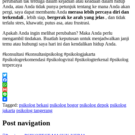
perubahan tak terduga dalam kejadian atau keadaan dalam hidup
Anda, atau Anda tidak punya petunjuk tentang ke mana Anda akan
pergi, saya dapat membantu Anda
merasa lebih percaya diri dan
terkendali
, lebih siap,
bergerak ke arah yang jelas
, dan tidak
terlalu stres, khawatir, putus asa, atau frustrasi.
Apakah Anda ingin melihat perubahan? Maka Anda perlu
mengambil tindakan. Buatlah keputusan untuk menjadwalkan janji
temu atau hubungi saya hari ini dan kendalikan hidup Anda.
#konsultasi #konsultasipsikolog #psikologjakarta
#psikologrekomendasi #psikologviral #psikologterkenal #psikolog
terpercaya
Twitter
Facebook
WhatsApp
Gmail
Line
Tagged:
psikolog bekasi
psikolog bogor
psikolog depok
psikolog
jakarta
psikolog tangerang
Post navigation