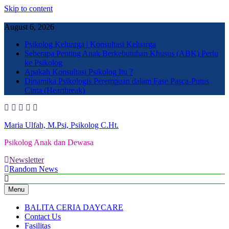
Skip to content
August 6, 2026
Psikolog Keluarga | Konsultasi Keluarga
Seberapa Penting Anak Berkebutuhan Khusus (ABK) Perlu
ke Psikolog
Apakah Konsultasi Psikolog Itu ?
Dinamika Psikologis Perempuan dalam Fase Pasca-Putus
Cinta (Heartbreak)
Maria Ulfah, M.Psi, Psikolog C.Ht.
Psikolog Anak dan Dewasa
Newsletter
Random News
Menu
BALITA CERIA DAYCARE
Contact Us
Fasilitas