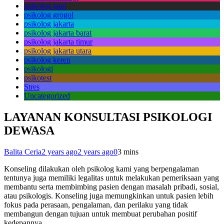
psikolog gaul
psikolog grogol
psikolog jakarta
psikolog jakarta barat
psikolog jakarta timur
psikolog jakarta utara
psikolog keren
psikologi
psikotest
Stres
Uncategorized
LAYANAN KONSULTASI PSIKOLOGI
DEWASA
Balita Ceria
2 years ago
2 years ago
0
3 mins
Konseling dilakukan oleh psikolog kami yang berpengalaman
tentunya juga memiliki legalitas untuk melakukan pemeriksaan yang
membantu serta membimbing pasien dengan masalah pribadi, sosial,
atau psikologis. Konseling juga memungkinkan untuk pasien lebih
fokus pada perasaan, pengalaman, dan perilaku yang tidak
membangun dengan tujuan untuk membuat perubahan positif
kedepannya.