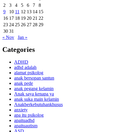
2
3
4
5
6
7
8
9
10
11
12
13
14
15
16
17
18
19
20
21
22
23
24
25
26
27
28
29
30
31
« Nov
Jan »
Categories
ADHD
adhd adalah
alamat psikolog
anak bersopan santun
anak pede
anak pegang kelamin
Anak saya kenapa ya
anak suka main kelamin
Anakberkebutuhankhusus
anxiety
apa itu psikolog
apaituadhd
apaituautism
ASD