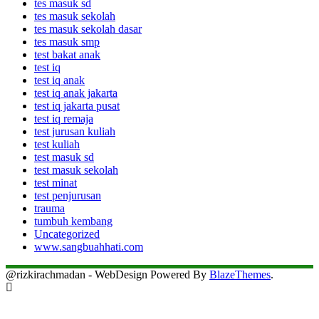
tes masuk sd
tes masuk sekolah
tes masuk sekolah dasar
tes masuk smp
test bakat anak
test iq
test iq anak
test iq anak jakarta
test iq jakarta pusat
test iq remaja
test jurusan kuliah
test kuliah
test masuk sd
test masuk sekolah
test minat
test penjurusan
trauma
tumbuh kembang
Uncategorized
www.sangbuahhati.com
@rizkirachmadan - WebDesign Powered By
BlazeThemes
.