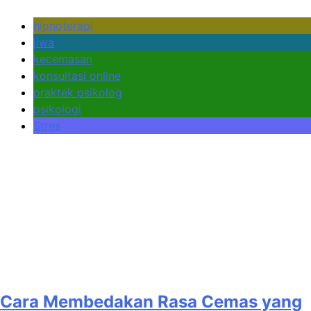
hipnoterapi
jiwa
kecemasan
konsultasi online
praktek psikolog
psikologi
Stres
Cara Membedakan Rasa Cemas yang