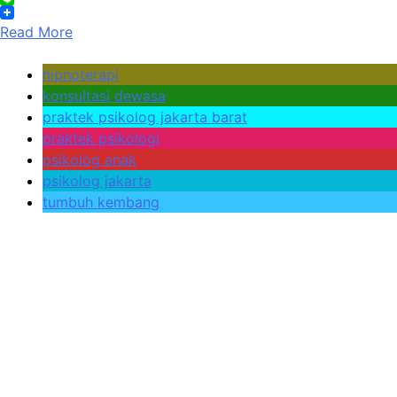
Line
Read More
hipnoterapi
konsultasi dewasa
praktek psikolog jakarta barat
praktek psikologi
psikolog anak
psikolog jakarta
tumbuh kembang