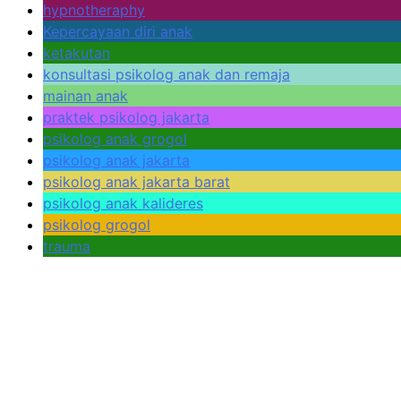
hypnotheraphy
Kepercayaan diri anak
ketakutan
konsultasi psikolog anak dan remaja
mainan anak
praktek psikolog jakarta
psikolog anak grogol
psikolog anak jakarta
psikolog anak jakarta barat
psikolog anak kalideres
psikolog grogol
trauma