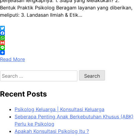
penjelasan lengkapnya: 1. Siapa yang Melakukan? 2.
Bentuk Praktik Psikolog Beragam layanan yang diberikan,
meliputi: 3. Landasan Ilmiah & Etik…
Twitter
Facebook
WhatsApp
Gmail
Line
Read More
Search
for:
Recent Posts
Psikolog Keluarga | Konsultasi Keluarga
Seberapa Penting Anak Berkebutuhan Khusus (ABK)
Perlu ke Psikolog
Apakah Konsultasi Psikolog Itu ?