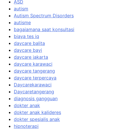
ASD
autism
Autism Spectrum Disorders
autisme
bagaiamana saat konsultasi
biaya tes iq
daycare balita
daycare bayi
daycare jakarta
daycare karawaci
daycare tangerang
daycare terpercaya
Daycarekarawaci
Daycaretangerang
diagnosis gangguan
dokter anak
dokter anak kalideres
dokter spesialis anak
hipnoterapi