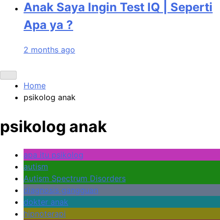
Anak Saya Ingin Test IQ | Seperti
Apa ya ?
2 months ago
Home
psikolog anak
psikolog anak
apa itu psikolog
autism
Autism Spectrum Disorders
diagnosis gangguan
dokter anak
hipnoterapi