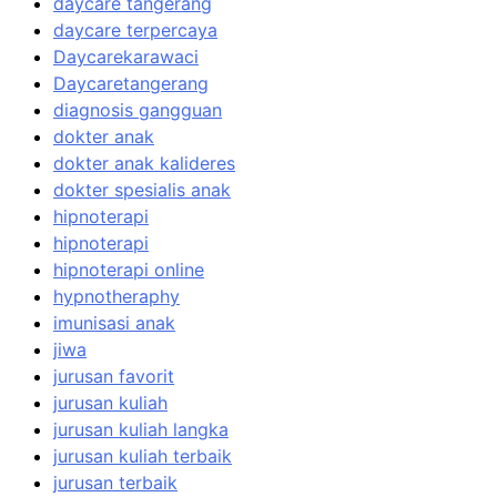
daycare tangerang
daycare terpercaya
Daycarekarawaci
Daycaretangerang
diagnosis gangguan
dokter anak
dokter anak kalideres
dokter spesialis anak
hipnoterapi
hipnoterapi
hipnoterapi online
hypnotheraphy
imunisasi anak
jiwa
jurusan favorit
jurusan kuliah
jurusan kuliah langka
jurusan kuliah terbaik
jurusan terbaik