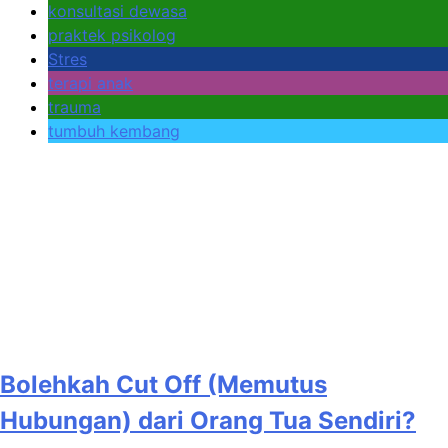
konsultasi dewasa
praktek psikolog
Stres
terapi anak
trauma
tumbuh kembang
Bolehkah Cut Off (Memutus
Hubungan) dari Orang Tua Sendiri?