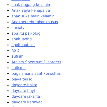
anak pegang kelamin
Anak saya kenapa ya
anak suka main kelamin
Anakberkebutuhankhusus
anxiety
apa itu psikolog
apaituadhd
apaituautism
ASD
autism
Autism Spectrum Disorders
autisme
bagaiamana saat konsultasi
biaya tes iq
daycare balita
daycare bayi
daycare jakarta
daycare karawaci