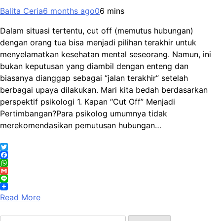
Balita Ceria
6 months ago
0
6 mins
Dalam situasi tertentu, cut off (memutus hubungan)
dengan orang tua bisa menjadi pilihan terakhir untuk
menyelamatkan kesehatan mental seseorang. Namun, ini
bukan keputusan yang diambil dengan enteng dan
biasanya dianggap sebagai “jalan terakhir” setelah
berbagai upaya dilakukan. Mari kita bedah berdasarkan
perspektif psikologi 1. Kapan “Cut Off” Menjadi
Pertimbangan?Para psikolog umumnya tidak
merekomendasikan pemutusan hubungan…
Twitter
Facebook
WhatsApp
Gmail
Line
Read More
Search