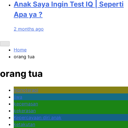
Anak Saya Ingin Test IQ | Seperti
Apa ya ?
2 months ago
Home
orang tua
orang tua
hipnoterapi
jiwa
kecemasan
kekerasan
Kepercayaan diri anak
ketakutan