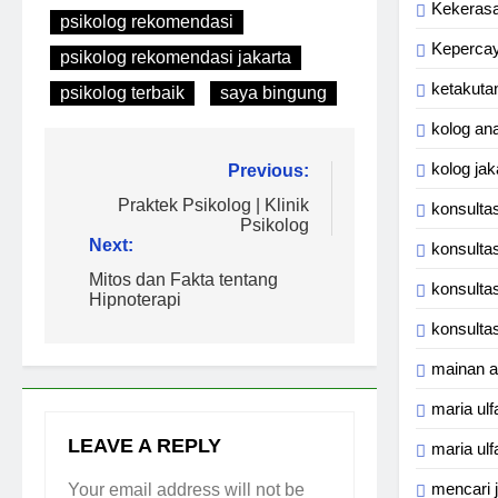
Kekeras
psikolog rekomendasi
Kepercay
psikolog rekomendasi jakarta
ketakuta
psikolog terbaik
saya bingung
kolog an
kolog jak
Post
Previous:
navigation
Praktek Psikolog | Klinik
konsulta
Psikolog
Next:
konsultas
Mitos dan Fakta tentang
konsulta
Hipnoterapi
konsulta
mainan 
maria ulf
LEAVE A REPLY
maria ulf
mencari 
Your email address will not be