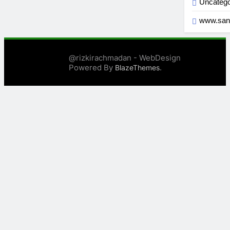
Uncatego
www.san
@rizkirachmadan - WebDesign
Powered By
.
BlazeThemes