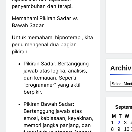
penyembuhan dan terapi.
Memahami Pikiran Sadar vs
Bawah Sadar
Untuk memahami hipnoterapi, kita
perlu mengenal dua bagian
pikiran:
Pikiran Sadar: Bertanggung
Archiv
jawab atas logika, analisis,
dan kemauan. Seperti
Archives
“programmer” yang aktif
berpikir.
Pikiran Bawah Sadar:
Septem
Bertanggung jawab atas
M
T
W
emosi, kebiasaan, keyakinan,
1
2
3
memori jangka panjang, dan
8
9
10