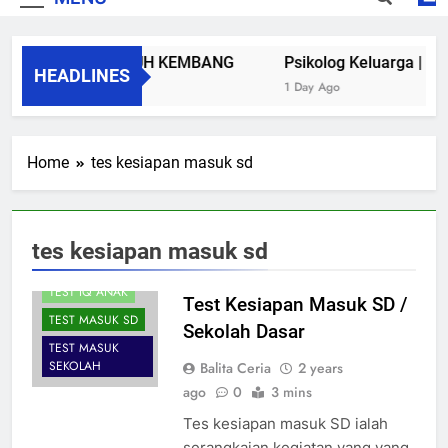
TES
KEMATANGAN
KLINIK TUMBUH KEMBANG
TES
Psikolog Keluarga | Kons
HEADLINES
KEMATANGAN
9 Years Ago
1 Day Ago
ANAK
TES MASUK SD
TES MASUK
Home
tes kesiapan masuk sd
SEKOLAH
TES MASUK
SEKOLAH DASAR
tes kesiapan masuk sd
TEST BAKAT
ANAK
TEST IQ ANAK
Test Kesiapan Masuk SD /
TEST MASUK SD
Sekolah Dasar
TEST MASUK
SEKOLAH
Balita Ceria
2 years
ago
0
3 mins
Tes kesiapan masuk SD ialah
serangkaian kegiatan yang yang