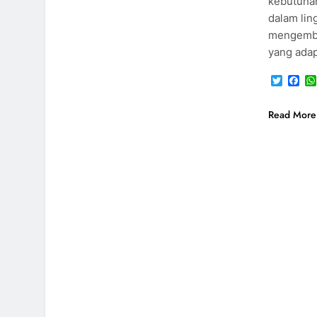
kebutuhan
dalam li
mengemba
yang adap
Twitte
Fa
Read More