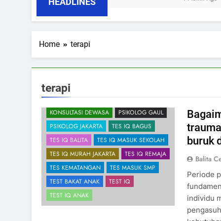
HEADLINES
Home
terapi
ALAMAT PSIKOLOG
HIPNOTERAPI
terapi
JIWA
KECEMASAN
Bagaim
KONSULTASI DEWASA
PSIKOLOG GAUL
trauma
PSIKOLOG JAKARTA
TES IQ BAGUS
buruk 
TES IQ BALITA
TES IQ MASUK SEKOLAH
TES IQ MURAH JAKARTA
TES IQ REMAJA
Balita C
TES KEMATANGAN
TES MASUK SMP
Periode 
TEST BAKAT ANAK
TEST IQ
fundament
TEST IQ ANAK
individu 
pengasuha