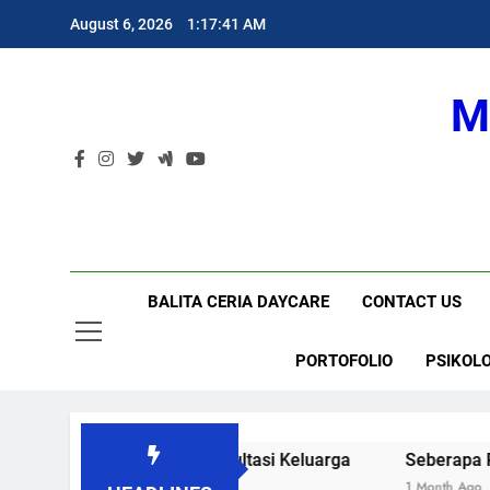
Skip
August 6, 2026
1:17:42 AM
to
content
M
BALITA CERIA DAYCARE
CONTACT US
PORTOFOLIO
PSIKOLO
og Keluarga | Konsultasi Keluarga
Seberapa Penting Ana
Ago
1 Month Ago