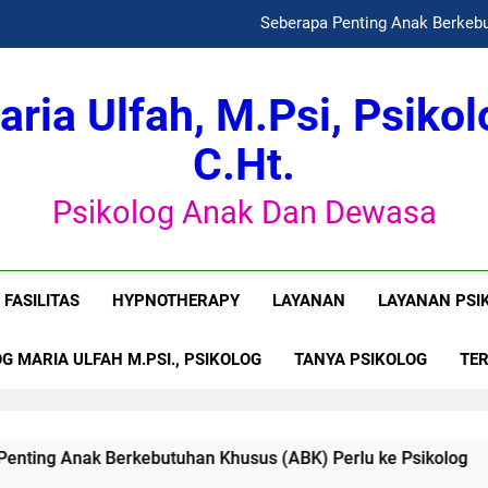
Seberapa Penting Anak Berkebu
aria Ulfah, M.Psi, Psikol
Dinamika Psikologis Perempuan dalam
C.Ht.
P
Psikolog Anak Dan Dewasa
Seberapa Penting Anak Berkebu
FASILITAS
HYPNOTHERAPY
LAYANAN
LAYANAN PSI
Dinamika Psikologis Perempuan dalam
G MARIA ULFAH M.PSI., PSIKOLOG
TANYA PSIKOLOG
TE
k Berkebutuhan Khusus (ABK) Perlu ke Psikolog
Apakah
1 Month