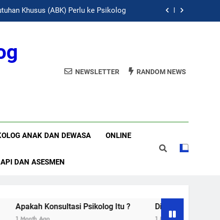
tuhan Khusus (ABK) Perlu ke Psikolog
Apakah Konsultasi Psikolog Itu ?
og
 Fase Pasca-Putus Cinta (Heartbreak)
NEWSLETTER
RANDOM NEWS
sikolog Keluarga | Konsultasi Keluarga
tuhan Khusus (ABK) Perlu ke Psikolog
Apakah Konsultasi Psikolog Itu ?
KOLOG ANAK DAN DEWASA
ONLINE
 Fase Pasca-Putus Cinta (Heartbreak)
RAPI DAN ASESMEN
 Konsultasi Psikolog Itu ?
Dinamika Psikologis Perempu
 Ago
1 Month Ago