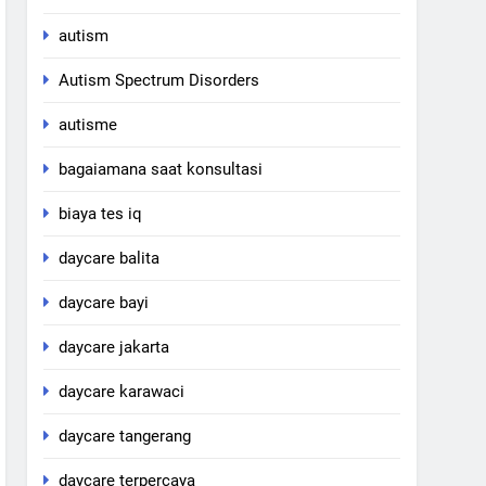
autism
Autism Spectrum Disorders
autisme
bagaiamana saat konsultasi
biaya tes iq
daycare balita
daycare bayi
daycare jakarta
daycare karawaci
daycare tangerang
daycare terpercaya