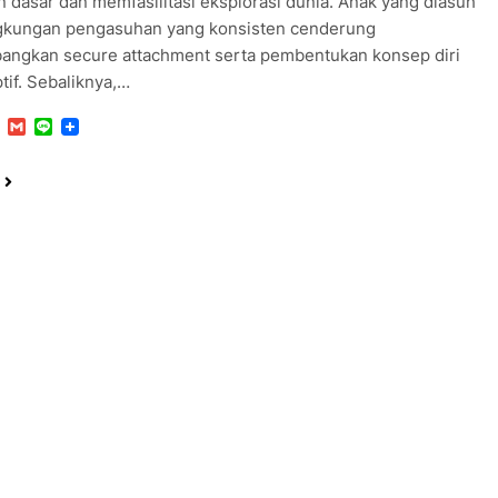
 dasar dan memfasilitasi eksplorasi dunia. Anak yang diasuh
ngkungan pengasuhan yang konsisten cenderung
ngkan secure attachment serta pembentukan konsep diri
tif. Sebaliknya,…
r
cebook
WhatsApp
Gmail
Line