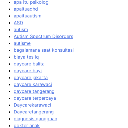
apa itu psikolog
apaituadhd
apaituautism
ASD
autism
Autism Spectrum Disorders
autisme
bagaiamana saat konsultasi
biaya tes iq
daycare balita
daycare bayi
daycare jakarta
daycare karawaci
daycare tangerang
daycare terpercaya
Daycarekarawaci
Daycaretangerang
diagnosis gangguan
dokter anak