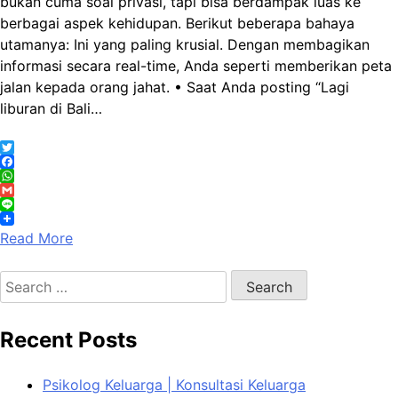
bukan cuma soal privasi, tapi bisa berdampak luas ke
berbagai aspek kehidupan. Berikut beberapa bahaya
utamanya: Ini yang paling krusial. Dengan membagikan
informasi secara real-time, Anda seperti memberikan peta
jalan kepada orang jahat. • Saat Anda posting “Lagi
liburan di Bali…
Twitter
Facebook
WhatsApp
Gmail
Line
Read More
Search
for:
Recent Posts
Psikolog Keluarga | Konsultasi Keluarga