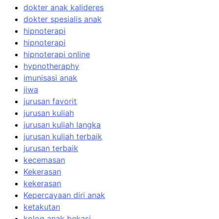
dokter anak kalideres
dokter spesialis anak
hipnoterapi
hipnoterapi
hipnoterapi online
hypnotheraphy
imunisasi anak
jiwa
jurusan favorit
jurusan kuliah
jurusan kuliah langka
jurusan kuliah terbaik
jurusan terbaik
kecemasan
Kekerasan
kekerasan
Kepercayaan diri anak
ketakutan
kolog anak bekasi