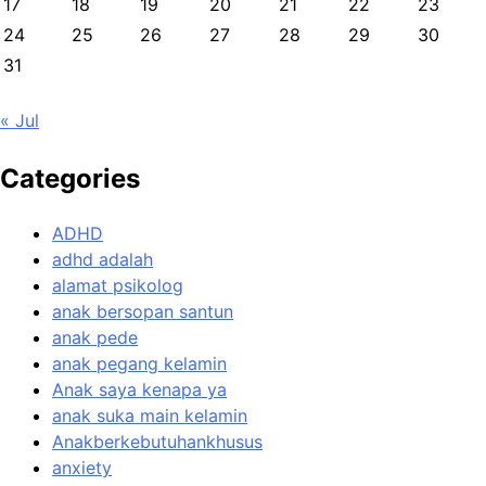
17
18
19
20
21
22
23
24
25
26
27
28
29
30
31
« Jul
Categories
ADHD
adhd adalah
alamat psikolog
anak bersopan santun
anak pede
anak pegang kelamin
Anak saya kenapa ya
anak suka main kelamin
Anakberkebutuhankhusus
anxiety