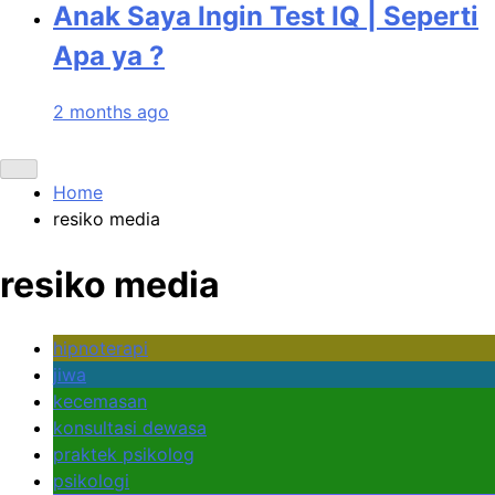
Anak Saya Ingin Test IQ | Seperti
Apa ya ?
2 months ago
Home
resiko media
resiko media
hipnoterapi
jiwa
kecemasan
konsultasi dewasa
praktek psikolog
psikologi