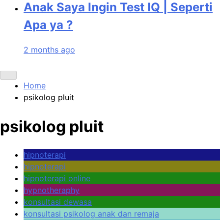
Anak Saya Ingin Test IQ | Seperti
Apa ya ?
2 months ago
Home
psikolog pluit
psikolog pluit
hipnoterapi
hipnoterapi
hipnoterapi online
hypnotheraphy
konsultasi dewasa
konsultasi psikolog anak dan remaja