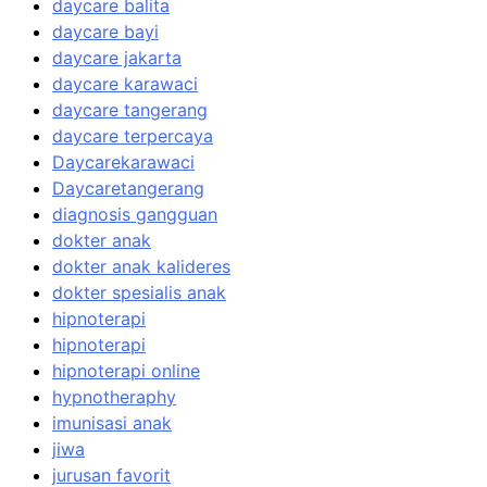
daycare balita
daycare bayi
daycare jakarta
daycare karawaci
daycare tangerang
daycare terpercaya
Daycarekarawaci
Daycaretangerang
diagnosis gangguan
dokter anak
dokter anak kalideres
dokter spesialis anak
hipnoterapi
hipnoterapi
hipnoterapi online
hypnotheraphy
imunisasi anak
jiwa
jurusan favorit