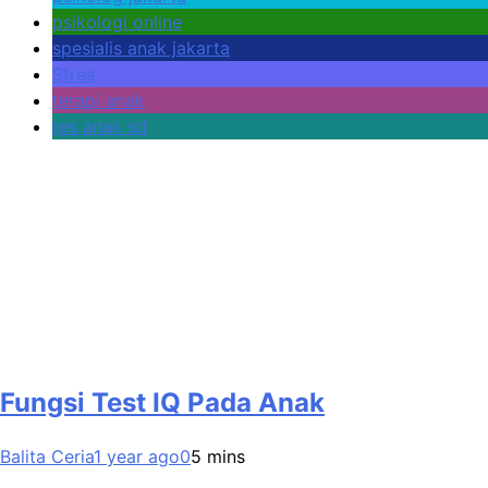
psikologi online
spesialis anak jakarta
Stres
terapi anak
tes anak sd
Fungsi Test IQ Pada Anak
Balita Ceria
1 year ago
0
5 mins