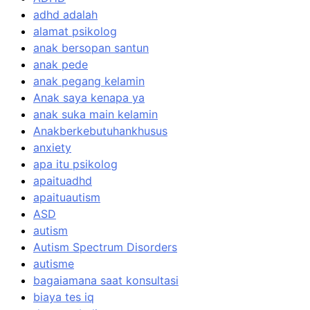
adhd adalah
alamat psikolog
anak bersopan santun
anak pede
anak pegang kelamin
Anak saya kenapa ya
anak suka main kelamin
Anakberkebutuhankhusus
anxiety
apa itu psikolog
apaituadhd
apaituautism
ASD
autism
Autism Spectrum Disorders
autisme
bagaiamana saat konsultasi
biaya tes iq