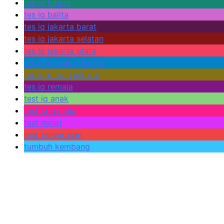
tes iq bagus
tes iq balita
tes iq jakarta barat
tes iq jakarta selatan
tes iq jakarta utara
tes iq masuk sekolah
tes iq murah jakarta
tes iq remaja
test iq anak
test iq remaja
test minat
test penjurusan
tumbuh kembang