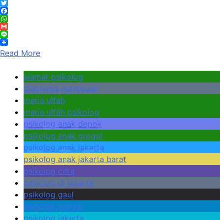
Twitter
Facebook
WhatsApp
Gmail
Line
Read More
alamat psikolog
diagnosis gangguan
maria ulfah
maria ulfah psikolog
psikolog anak depok
psikolog anak grogol
psikolog anak jakarta
psikolog anak jakarta barat
psikolog citra
psikolog di jakarta
psikolog gaul
psikolog grogol
psikolog jakarta