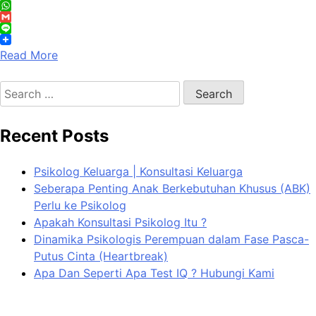
Facebook
WhatsApp
Gmail
Line
Read More
Search
for:
Recent Posts
Psikolog Keluarga | Konsultasi Keluarga
Seberapa Penting Anak Berkebutuhan Khusus (ABK)
Perlu ke Psikolog
Apakah Konsultasi Psikolog Itu ?
Dinamika Psikologis Perempuan dalam Fase Pasca-
Putus Cinta (Heartbreak)
Apa Dan Seperti Apa Test IQ ? Hubungi Kami