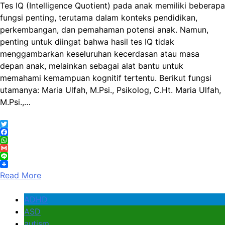
Tes IQ (Intelligence Quotient) pada anak memiliki beberapa
fungsi penting, terutama dalam konteks pendidikan,
perkembangan, dan pemahaman potensi anak. Namun,
penting untuk diingat bahwa hasil tes IQ tidak
menggambarkan keseluruhan kecerdasan atau masa
depan anak, melainkan sebagai alat bantu untuk
memahami kemampuan kognitif tertentu. Berikut fungsi
utamanya: Maria Ulfah, M.Psi., Psikolog, C.Ht. Maria Ulfah,
M.Psi.,…
Twitter
Facebook
WhatsApp
Gmail
Line
Read More
ADHD
ASD
autism