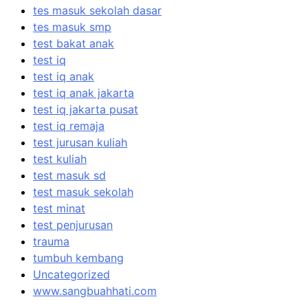
tes masuk sekolah dasar
tes masuk smp
test bakat anak
test iq
test iq anak
test iq anak jakarta
test iq jakarta pusat
test iq remaja
test jurusan kuliah
test kuliah
test masuk sd
test masuk sekolah
test minat
test penjurusan
trauma
tumbuh kembang
Uncategorized
www.sangbuahhati.com