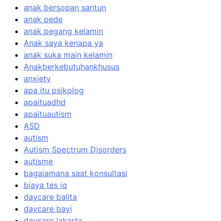
anak bersopan santun
anak pede
anak pegang kelamin
Anak saya kenapa ya
anak suka main kelamin
Anakberkebutuhankhusus
anxiety
apa itu psikolog
apaituadhd
apaituautism
ASD
autism
Autism Spectrum Disorders
autisme
bagaiamana saat konsultasi
biaya tes iq
daycare balita
daycare bayi
daycare jakarta