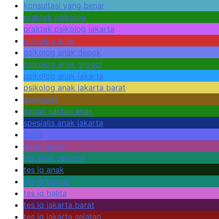
konsultasi yang benar
praktek psikolog
praktek psikolog jakarta
psikolog anak
psikolog anak depok
psikolog anak grogol
psikolog anak jakarta
psikolog anak jakarta barat
psikotest
sopan santun anak
spesialis anak jakarta
Stres
terapi anak
tes awal sekolah
tes iq anak
tes iq bagus
tes iq balita
tes iq jakarta barat
tes iq jakarta selatan