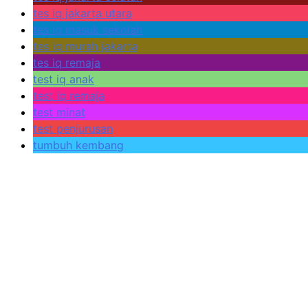
tes iq jakarta utara
tes iq masuk sekolah
tes iq murah jakarta
tes iq remaja
test iq anak
test iq remaja
test minat
test penjurusan
tumbuh kembang