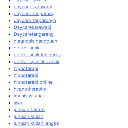
daycare karawaci
daycare tangerang
daycare terpercaya
Daycarekarawaci
Daycaretangerang
diagnosis gangguan
dokter anak
dokter anak kalideres
dokter spesialis anak
hipnoterapi
hipnoterapi
hipnoterapi online
hypnotheraphy
imunisasi anak
jiwa
jurusan favorit
jurusan kuliah
jurusan kuliah langka