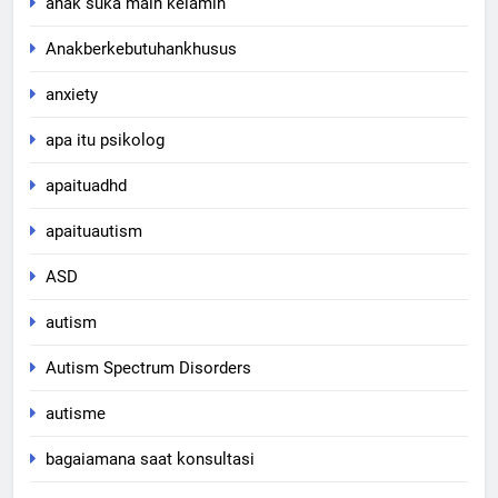
anak suka main kelamin
Anakberkebutuhankhusus
anxiety
apa itu psikolog
apaituadhd
apaituautism
ASD
autism
Autism Spectrum Disorders
autisme
bagaiamana saat konsultasi