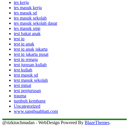
tes kerja
tes masuk kerja
tes masuk sd
tes masuk sekolah
tes masuk sekolah dasar
tes masuk smp
test bakat anak
test iq
test iq anak
test iq anak jakarta
test iq jakarta pusat
test iq remaja
test jurusan kuliah
test kuliah
test masuk sd
test masuk sekolah
test minat
test penjurusan
trauma
tumbuh kembang
Uncategorized
www.sangbuahhati.com
@rizkirachmadan - WebDesign Powered By
BlazeThemes
.