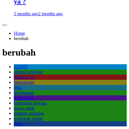
ya ?
2 months ago
2 months ago
Home
berubah
berubah
ADHD
alamat psikolog
biaya tes iq
hipnoterapi
jiwa
kecemasan
Kekerasan
konsultasi dewasa
maria ulfah
praktek psikolog
psikologi online
Stres