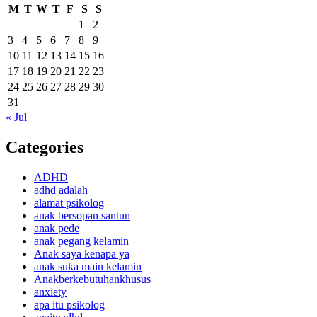
M
T
W
T
F
S
S
1
2
3
4
5
6
7
8
9
10
11
12
13
14
15
16
17
18
19
20
21
22
23
24
25
26
27
28
29
30
31
« Jul
Categories
ADHD
adhd adalah
alamat psikolog
anak bersopan santun
anak pede
anak pegang kelamin
Anak saya kenapa ya
anak suka main kelamin
Anakberkebutuhankhusus
anxiety
apa itu psikolog