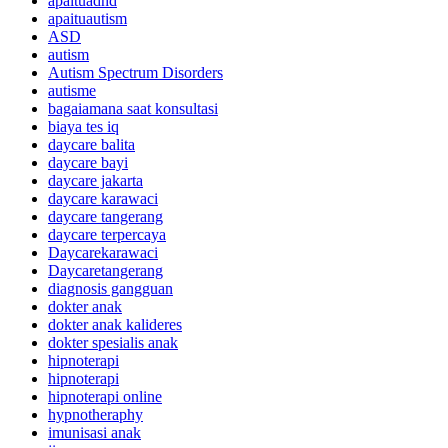
apaituadhd
apaituautism
ASD
autism
Autism Spectrum Disorders
autisme
bagaiamana saat konsultasi
biaya tes iq
daycare balita
daycare bayi
daycare jakarta
daycare karawaci
daycare tangerang
daycare terpercaya
Daycarekarawaci
Daycaretangerang
diagnosis gangguan
dokter anak
dokter anak kalideres
dokter spesialis anak
hipnoterapi
hipnoterapi
hipnoterapi online
hypnotheraphy
imunisasi anak