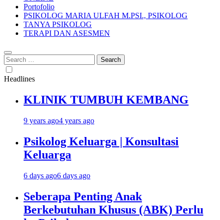
Portofolio
PSIKOLOG MARIA ULFAH M.PSI., PSIKOLOG
TANYA PSIKOLOG
TERAPI DAN ASESMEN
Search
for:
Headlines
KLINIK TUMBUH KEMBANG
9 years ago
4 years ago
Psikolog Keluarga | Konsultasi
Keluarga
6 days ago
6 days ago
Seberapa Penting Anak
Berkebutuhan Khusus (ABK) Perlu