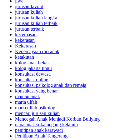
jiwa
jurusan favorit
jurusan kuliah
jurusan kuliah langka
jurusan kuliah terbaik
jurusan terbaik
kecemasan
kekerasan
Kekerasan
Kepercayaan diri anak
ketakutan
kolog anak bekasi
kolog jakarta timur
konsultasi dewasa
konsultasi online
konsultasi psikolog anak dan remaja
konsultasi yang benar
mainan anak
maria ulfah
maria ulfah psikolog
mencari jurusan kuliah
Mencegah Anak Menjadi Korban Bullying
napa anak suka pegang kelamin
penitipan anak karawaci
Penitipan Anak Tangerang