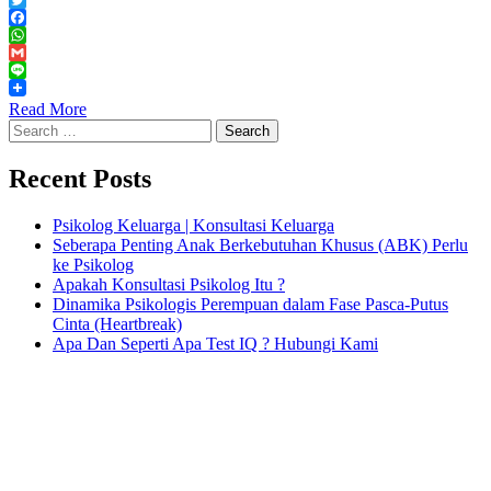
Twitter
Facebook
WhatsApp
Gmail
Line
Read More
Search
for:
Recent Posts
Psikolog Keluarga | Konsultasi Keluarga
Seberapa Penting Anak Berkebutuhan Khusus (ABK) Perlu
ke Psikolog
Apakah Konsultasi Psikolog Itu ?
Dinamika Psikologis Perempuan dalam Fase Pasca-Putus
Cinta (Heartbreak)
Apa Dan Seperti Apa Test IQ ? Hubungi Kami