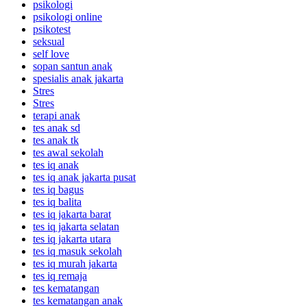
psikologi
psikologi online
psikotest
seksual
self love
sopan santun anak
spesialis anak jakarta
Stres
Stres
terapi anak
tes anak sd
tes anak tk
tes awal sekolah
tes iq anak
tes iq anak jakarta pusat
tes iq bagus
tes iq balita
tes iq jakarta barat
tes iq jakarta selatan
tes iq jakarta utara
tes iq masuk sekolah
tes iq murah jakarta
tes iq remaja
tes kematangan
tes kematangan anak