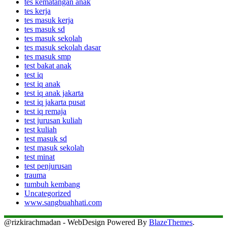
tes kematangan anak
tes kerja
tes masuk kerja
tes masuk sd
tes masuk sekolah
tes masuk sekolah dasar
tes masuk smp
test bakat anak
test iq
test iq anak
test iq anak jakarta
test iq jakarta pusat
test iq remaja
test jurusan kuliah
test kuliah
test masuk sd
test masuk sekolah
test minat
test penjurusan
trauma
tumbuh kembang
Uncategorized
www.sangbuahhati.com
@rizkirachmadan - WebDesign Powered By
BlazeThemes
.