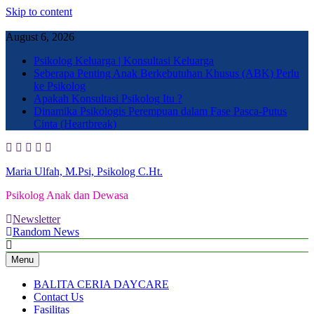
Skip to content
August 6, 2026
Psikolog Keluarga | Konsultasi Keluarga
Seberapa Penting Anak Berkebutuhan Khusus (ABK) Perlu
ke Psikolog
Apakah Konsultasi Psikolog Itu ?
Dinamika Psikologis Perempuan dalam Fase Pasca-Putus
Cinta (Heartbreak)
Maria Ulfah, M.Psi, Psikolog C.Ht.
Psikolog Anak dan Dewasa
Newsletter
Random News
Menu
BALITA CERIA DAYCARE
Contact Us
Fasilitas