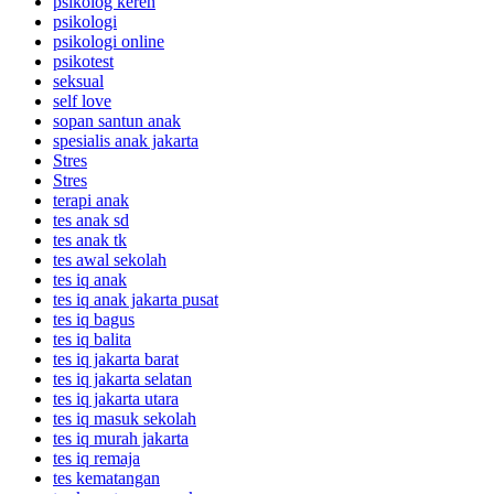
psikolog keren
psikologi
psikologi online
psikotest
seksual
self love
sopan santun anak
spesialis anak jakarta
Stres
Stres
terapi anak
tes anak sd
tes anak tk
tes awal sekolah
tes iq anak
tes iq anak jakarta pusat
tes iq bagus
tes iq balita
tes iq jakarta barat
tes iq jakarta selatan
tes iq jakarta utara
tes iq masuk sekolah
tes iq murah jakarta
tes iq remaja
tes kematangan