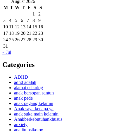
August 2026
M
T
W
T
F
S
S
1
2
3
4
5
6
7
8
9
10
11
12
13
14
15
16
17
18
19
20
21
22
23
24
25
26
27
28
29
30
31
« Jul
Categories
ADHD
adhd adalah
alamat psikolog
anak bersopan santun
anak pede
anak pegang kelamin
Anak saya kenapa ya
anak suka main kelamin
Anakberkebutuhankhusus
anxiety
apa itu psikolog