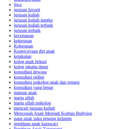
jiwa
jurusan favorit
jurusan kuliah
jurusan kuliah langka
jurusan kuliah terbaik
jurusan terbaik
kecemasan
kekerasan
Kekerasan
Kepercayaan diri anak
ketakutan
kolog anak bekasi
kolog jakarta timur
konsultasi dewasa
konsultasi online
konsultasi psikolog anak dan remaja
konsultasi yang benar
mainan anak
maria ulfah
maria ulfah psikolog
mencari jurusan kuliah
Mencegah Anak Menjadi Korban Bullying
napa anak suka pegang kelamin
penitipan anak karawaci
Penitipan Anak Tangerang