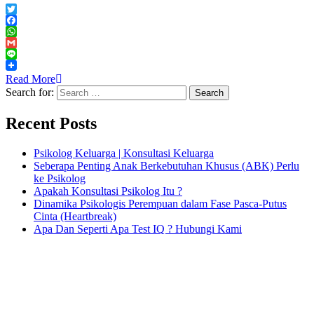
Twitter
Facebook
WhatsApp
Gmail
Line
Read More
Search for:
Recent Posts
Psikolog Keluarga | Konsultasi Keluarga
Seberapa Penting Anak Berkebutuhan Khusus (ABK) Perlu
ke Psikolog
Apakah Konsultasi Psikolog Itu ?
Dinamika Psikologis Perempuan dalam Fase Pasca-Putus
Cinta (Heartbreak)
Apa Dan Seperti Apa Test IQ ? Hubungi Kami