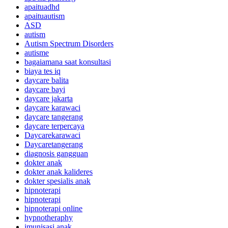
apaituadhd
apaituautism
ASD
autism
Autism Spectrum Disorders
autisme
bagaiamana saat konsultasi
biaya tes iq
daycare balita
daycare bayi
daycare jakarta
daycare karawaci
daycare tangerang
daycare terpercaya
Daycarekarawaci
Daycaretangerang
diagnosis gangguan
dokter anak
dokter anak kalideres
dokter spesialis anak
hipnoterapi
hipnoterapi
hipnoterapi online
hypnotheraphy
imunisasi anak