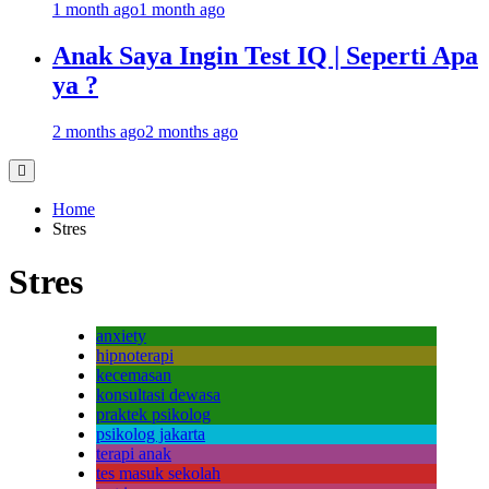
1 month ago
1 month ago
Anak Saya Ingin Test IQ | Seperti Apa
ya ?
2 months ago
2 months ago
Home
Stres
Stres
anxiety
hipnoterapi
kecemasan
konsultasi dewasa
praktek psikolog
psikolog jakarta
terapi anak
tes masuk sekolah