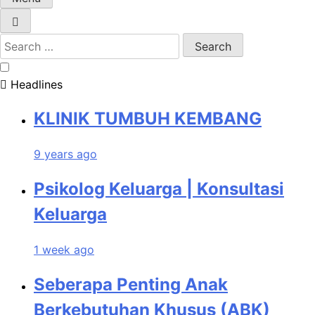
Search
for:
Headlines
KLINIK TUMBUH KEMBANG
9 years ago
Psikolog Keluarga | Konsultasi
Keluarga
1 week ago
Seberapa Penting Anak
Berkebutuhan Khusus (ABK)