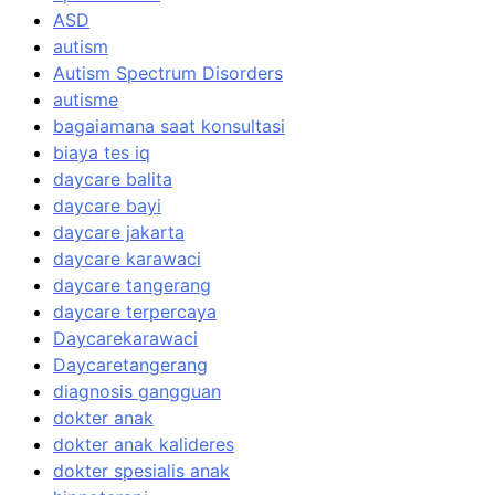
ASD
autism
Autism Spectrum Disorders
autisme
bagaiamana saat konsultasi
biaya tes iq
daycare balita
daycare bayi
daycare jakarta
daycare karawaci
daycare tangerang
daycare terpercaya
Daycarekarawaci
Daycaretangerang
diagnosis gangguan
dokter anak
dokter anak kalideres
dokter spesialis anak