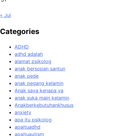
« Jul
Categories
ADHD
adhd adalah
alamat psikolog
anak bersopan santun
anak pede
anak pegang kelamin
Anak saya kenapa ya
anak suka main kelamin
Anakberkebutuhankhusus
anxiety
apa itu psikolog
apaituadhd
apaituautism