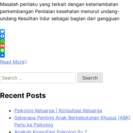
Masalah perilaku yang terkait dengan keterlambatan
perkembangan Penilaian kesehatan menurut undang-
undang Kesulitan tidur sebagai bagian dari gangguan
Twitter
Facebook
WhatsApp
Gmail
Line
Read More
Search
for:
Recent Posts
Psikolog Keluarga | Konsultasi Keluarga
Seberapa Penting Anak Berkebutuhan Khusus (ABK)
Perlu ke Psikolog
Apakah Konsultasi Psikolog Itu ?