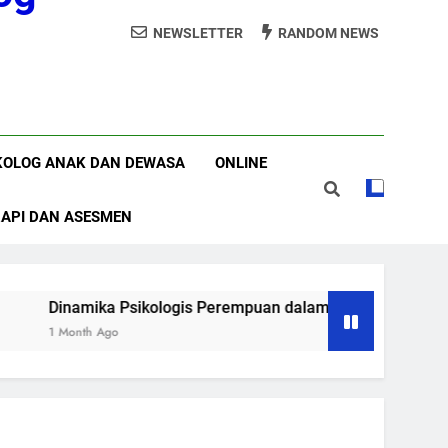
NEWSLETTER
RANDOM NEWS
tuhan Khusus (ABK) Perlu ke Psikolog
Apakah Konsultasi Psikolog Itu ?
 Fase Pasca-Putus Cinta (Heartbreak)
KOLOG ANAK DAN DEWASA
ONLINE
RAPI DAN ASESMEN
namika Psikologis Perempuan dalam Fase Pasca-Putus Cinta (
onth Ago