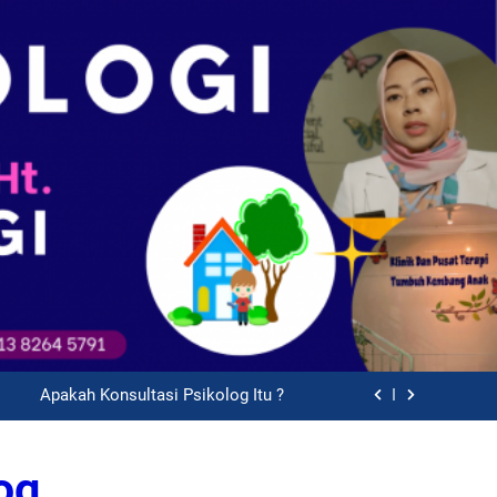
 Fase Pasca-Putus Cinta (Heartbreak)
sikolog Keluarga | Konsultasi Keluarga
tuhan Khusus (ABK) Perlu ke Psikolog
Apakah Konsultasi Psikolog Itu ?
 Fase Pasca-Putus Cinta (Heartbreak)
og
sikolog Keluarga | Konsultasi Keluarga