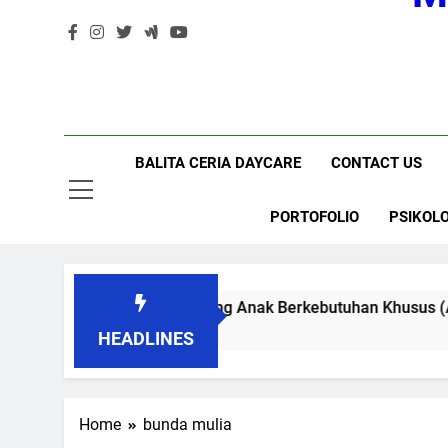
BALITA CERIA DAYCARE
CONTACT US
PORTOFOLIO
PSIKOLO
Seberapa Penting Anak Berkebutuhan Khusus (ABK) Perlu
1 Month Ago
HEADLINES
BIAYA TES IQ
HIPNOTERAPI
Home
bunda mulia