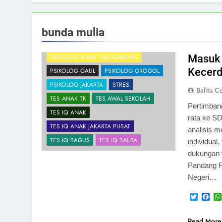
PSIKOLOG ANAK JAKARTA
PSIKOLOG ANAK JAKARTA BARAT
PSIKOLOG ANAK KALIDERES
bunda mulia
PSIKOLOG ANAK MERUYA
Masuk 
PSIKOLOG ANAK PULOGADUNG
Kecerd
PSIKOLOG GAUL
PSIKOLOG GROGOL
PSIKOLOG JAKARTA
STRES
Balita C
TES ANAK TK
TES AWAL SEKOLAH
Pertimban
TES IQ ANAK
rata ke S
TES IQ ANAK JAKARTA PUSAT
analisis m
TES IQ BAGUS
TES IQ BALITA
individual
dukungan 
Pandang P
Negeri…
Twitter
Fa
Read More