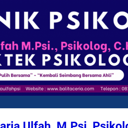
Dinamika Psikologis Perempuan dalam
P
Seberapa Penting Anak Berkebu
Dinamika Psikologis Perempuan dalam
aria Ulfah, M.Psi, Psikol
P