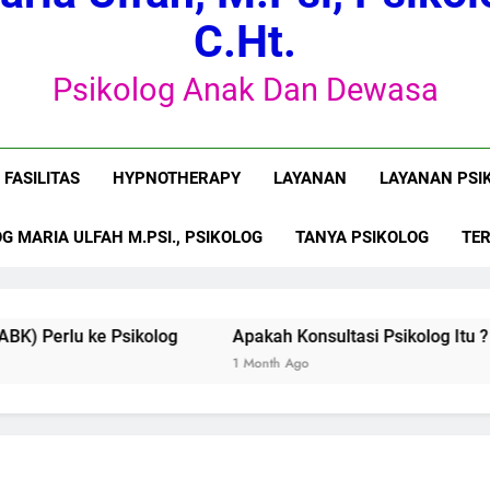
C.Ht.
Seberapa Penting Anak Berkebu
Psikolog Anak Dan Dewasa
Dinamika Psikologis Perempuan dalam
FASILITAS
HYPNOTHERAPY
LAYANAN
LAYANAN PSI
G MARIA ULFAH M.PSI., PSIKOLOG
TANYA PSIKOLOG
TE
 ke Psikolog
Apakah Konsultasi Psikolog Itu ?
Di
1 Month Ago
1 M