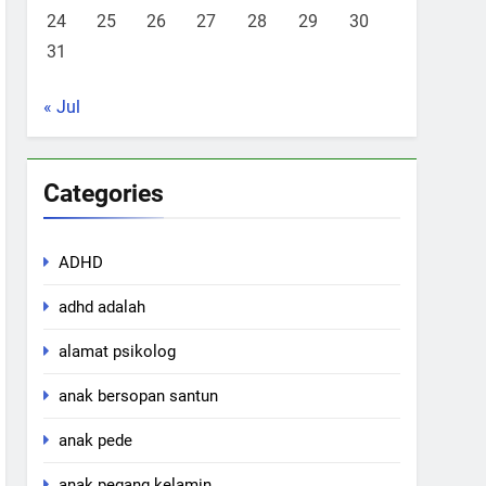
24
25
26
27
28
29
30
31
« Jul
Categories
ADHD
adhd adalah
alamat psikolog
anak bersopan santun
anak pede
anak pegang kelamin