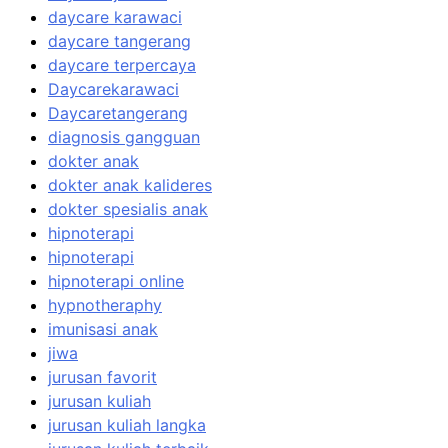
daycare karawaci
daycare tangerang
daycare terpercaya
Daycarekarawaci
Daycaretangerang
diagnosis gangguan
dokter anak
dokter anak kalideres
dokter spesialis anak
hipnoterapi
hipnoterapi
hipnoterapi online
hypnotheraphy
imunisasi anak
jiwa
jurusan favorit
jurusan kuliah
jurusan kuliah langka