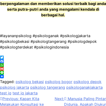
berpengalaman dan memberikan solusi terbaik bagi anda
serta putra-putri anda yang mengalami kendala di
berbagai hal.
#layananpsikolog #psikologanak #psikologjakarta
#psikologbekasi #psikologtangerang #psikologdepok
#psikologterdekat #psikologindonesia
Twitter
Facebook
WhatsApp
Gmail
Line
Tagged:
psikolog bekasi
psikolog bogor
psikolog depok
psikolog jakarta
psikolog tangerang
psikologanakjakarta
test iq
test iq jakarta
Post
Previous:
Kapan Kita
Next:
Manusia Paling Pintar
Melakukan Konsultasi ke
Didunia, Apakah Diukur