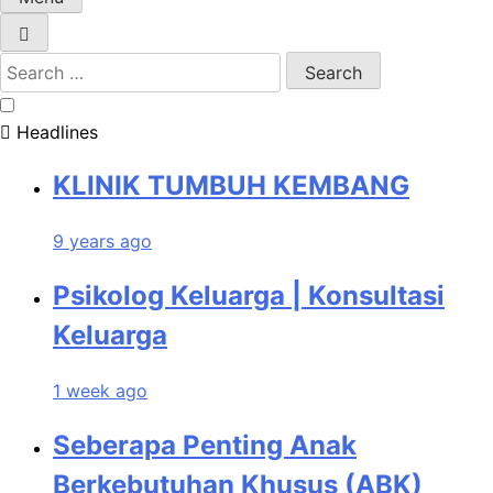
Search
for:
Headlines
KLINIK TUMBUH KEMBANG
9 years ago
Psikolog Keluarga | Konsultasi
Keluarga
1 week ago
Seberapa Penting Anak
Berkebutuhan Khusus (ABK)