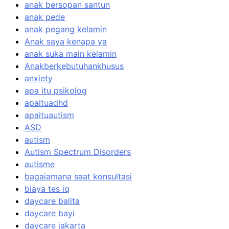
anak bersopan santun
anak pede
anak pegang kelamin
Anak saya kenapa ya
anak suka main kelamin
Anakberkebutuhankhusus
anxiety
apa itu psikolog
apaituadhd
apaituautism
ASD
autism
Autism Spectrum Disorders
autisme
bagaiamana saat konsultasi
biaya tes iq
daycare balita
daycare bayi
daycare jakarta