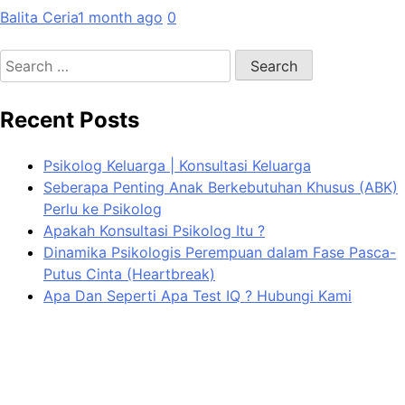
Balita Ceria
1 month ago
0
Search
for:
Recent Posts
Psikolog Keluarga | Konsultasi Keluarga
Seberapa Penting Anak Berkebutuhan Khusus (ABK)
Perlu ke Psikolog
Apakah Konsultasi Psikolog Itu ?
Dinamika Psikologis Perempuan dalam Fase Pasca-
Putus Cinta (Heartbreak)
Apa Dan Seperti Apa Test IQ ? Hubungi Kami