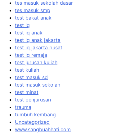
tes masuk sekolah dasar
tes masuk smp
test bakat anak
test iq
test iq anak
test iq anak jakarta
test iq jakarta pusat
test iq remaja
test jurusan kuliah
test kuliah
test masuk sd
test masuk sekolah
test minat
test penjurusan
trauma
tumbuh kembang
Uncategorized
www.sangbuahhati.com