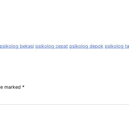
psikolog bekasi
psikolog cepat
psikolog depok
psikolog t
are marked
*