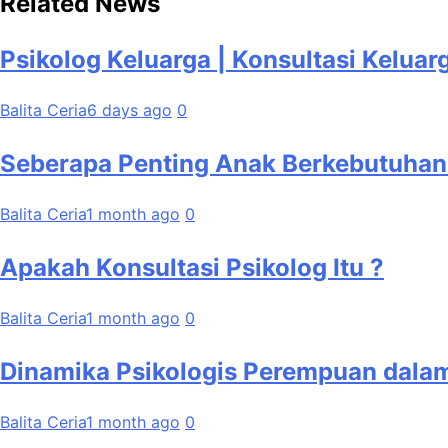
Related News
Psikolog Keluarga | Konsultasi Keluar
Balita Ceria
6 days ago
0
Seberapa Penting Anak Berkebutuhan 
Balita Ceria
1 month ago
0
Apakah Konsultasi Psikolog Itu ?
Balita Ceria
1 month ago
0
Dinamika Psikologis Perempuan dalam
Balita Ceria
1 month ago
0