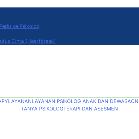
erlu ke Psikolog
utus Cinta (Heartbreak)
APY
LAYANAN
LAYANAN PSIKOLOG ANAK DAN DEWASA
ON
TANYA PSIKOLOG
TERAPI DAN ASESMEN