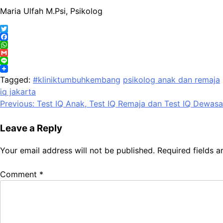
Maria Ulfah M.Psi, Psikolog
Twitter
Facebook
WhatsApp
Gmail
Line
Tagged:
#kliniktumbuhkembang
psikolog anak dan remaja
iq jakarta
Post
Previous:
Test IQ Anak, Test IQ Remaja dan Test IQ Dewasa
navigation
Leave a Reply
Your email address will not be published.
Required fields 
Comment
*