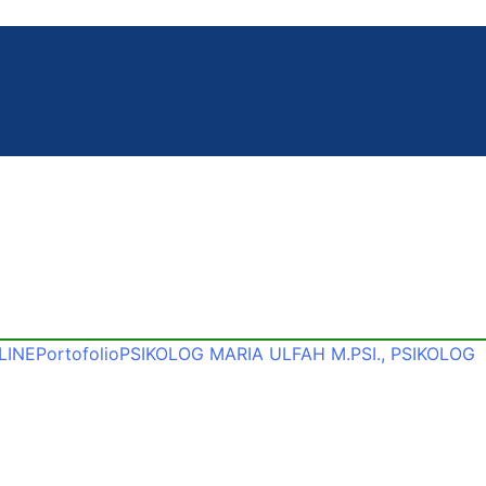
LINE
Portofolio
PSIKOLOG MARIA ULFAH M.PSI., PSIKOLOG