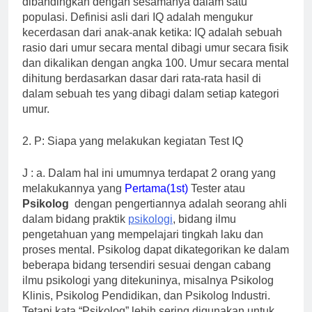
dibandingkan dengan sesamanya dalam satu
populasi. Definisi asli dari IQ adalah mengukur
kecerdasan dari anak-anak ketika: IQ adalah sebuah
rasio dari umur secara mental dibagi umur secara fisik
dan dikalikan dengan angka 100. Umur secara mental
dihitung berdasarkan dasar dari rata-rata hasil di
dalam sebuah tes yang dibagi dalam setiap kategori
umur.
2. P: Siapa yang melakukan kegiatan Test IQ
J : a. Dalam hal ini umumnya terdapat 2 orang yang
melakukannya yang
Pertama(1st)
Tester atau
Psikolog
dengan pengertiannya adalah seorang ahli
dalam bidang praktik
psikologi
, bidang ilmu
pengetahuan yang mempelajari tingkah laku dan
proses mental. Psikolog dapat dikategorikan ke dalam
beberapa bidang tersendiri sesuai dengan cabang
ilmu psikologi yang ditekuninya, misalnya Psikolog
Klinis, Psikolog Pendidikan, dan Psikolog Industri.
Tetapi kata “Psikolog” lebih sering digunakan untuk