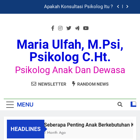
Skip
Apakah Konsultasi Psikolog Itu ?
to
content
Dinamika Psikologis Perempuan dalam Fase
Pasca-Putus Cinta (Heartbreak)
Psikolog Keluarga | Konsultasi Keluarga
Maria Ulfah, M.Psi,
Seberapa Penting Anak Berkebutuhan Khusus
Psikolog C.Ht.
(ABK) Perlu ke Psikolog
Apakah Konsultasi Psikolog Itu ?
Psikolog Anak Dan Dewasa
Dinamika Psikologis Perempuan dalam Fase
Pasca-Putus Cinta (Heartbreak)
NEWSLETTER
RANDOM NEWS
MENU
 Keluarga
Seberapa Penting Anak Berkebutuhan Khusus 
HEADLINES
1 Month Ago