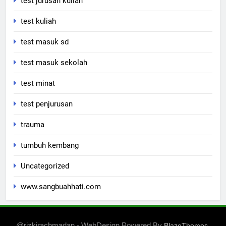
test jurusan kuliah
test kuliah
test masuk sd
test masuk sekolah
test minat
test penjurusan
trauma
tumbuh kembang
Uncategorized
www.sangbuahhati.com
@rizkirachmadan - WebDesign Powered By
.
BlazeThemes