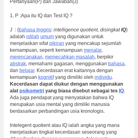
Pertanyaan(P) dan Jawaban(J)
1. P :Apa itu IQ dan Test IQ ?
J : (
bahasa Inggris
:
intelligence quotient, disingkat
IQ
)
adalah
istilah
umum
yang digunakan untuk
menjelaskan sifat
pikiran
yang mencakup sejumlah
kemampuan, seperti kemampuan
menalar
,
merencanakan
,
memecahkan masalah
, berpikir
abstrak
, memahami gagasan, menggunakan
bahasa
,
dan
belajar
. Kecerdasan erat kaitannya dengan
kemampuan
kognitif
yang dimiliki oleh
individu
.
Kecerdasan dapat diukur dengan menggunakan
alat
psikometri
yang biasa disebut sebagai tes
IQ
.
Ada juga pendapat yang menyatakan bahwa IQ
merupakan usia mental yang dimiliki manusia
berdasarkan perbandingan usia kronologis.
Intelegent quotient atau IQ ialah angka yang mana
menjelaskan tingkat kecerdasan seseorang yang